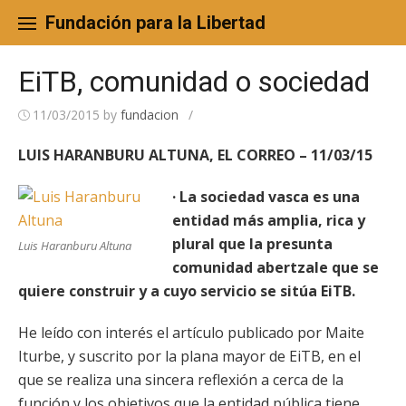
Skip
to
Fundación para la Libertad
content
EiTB, comunidad o sociedad
11/03/2015
by
fundacion
/
LUIS HARANBURU ALTUNA, EL CORREO – 11/03/15
· La sociedad vasca es una
entidad más amplia, rica y
plural que la presunta
Luis Haranburu Altuna
comunidad abertzale que se
quiere construir y a cuyo servicio se sitúa EiTB.
He leído con interés el artículo publicado por Maite
Iturbe, y suscrito por la plana mayor de EiTB, en el
que se realiza una sincera reflexión a cerca de la
función y los objetivos que la entidad pública tiene