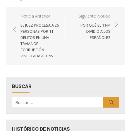
Navegación
Noticia Anterior
Siguiente Noticia
de
EL JUEZ PROCESA A 26
POR QUÉ EL 11-M
entradas
PERSONAS POR 11
DIVIDIÓ A LOS
DELITOS EN UNA
ESPAÑOLES
TRAMA DE
CORRUPCIÓN
VINCULADA AL PNV
BUSCAR
Buscar
Buscar
por:
HISTÓRICO DE NOTICIAS