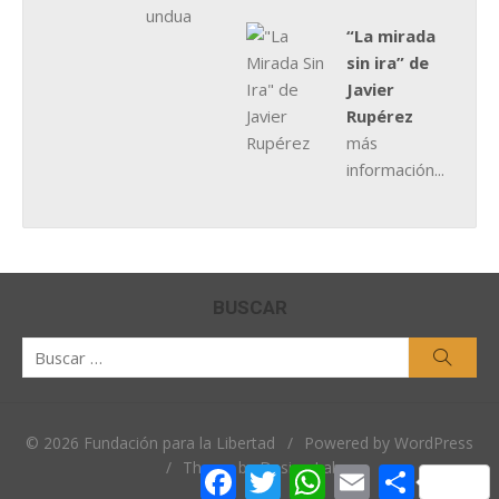
“La mirada
sin ira” de
Javier
Rupérez
más
información...
BUSCAR
Buscar
Busca
por:
© 2026 Fundación para la Libertad
/
Powered by WordPress
/
Theme by Design Lab
Facebook
Twitter
WhatsApp
Email
Comparti