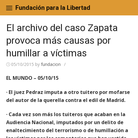
Skip
to
Fundación para la Libertad
content
El archivo del caso Zapata
provoca más causas por
humillar a víctimas
05/10/2015
by
fundacion
/
EL MUNDO – 05/10/15
· El juez Pedraz imputa a otro tuitero por mofarse
del autor de la querella contra el edil de Madrid.
· Cada vez son más los tuiteros que acaban en la
Audiencia Nacional, imputados por un delito de
enaltecimiento del terrorismo o de humillación a