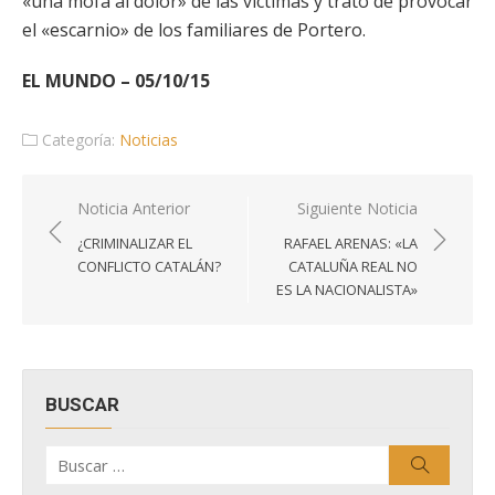
«una mofa al dolor» de las víctimas y trató de provocar
el «escarnio» de los familiares de Portero.
EL MUNDO – 05/10/15
Categoría:
Noticias
Navegación
Noticia Anterior
Siguiente Noticia
de
¿CRIMINALIZAR EL
RAFAEL ARENAS: «LA
entradas
CONFLICTO CATALÁN?
CATALUÑA REAL NO
ES LA NACIONALISTA»
BUSCAR
Buscar
Buscar
por: