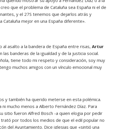
ha querido mostrar su apoyo a Fernández Díaz o a la
creo que el problema de Cataluña sea España ni el de
nantes, y el 27S tenemos que dejarlos atrás y
una Cataluña mejor en una España diferente».
 al asalto a la bandera de España entre risas,
Artur
las banderas de la igualdad y de la justicia social.
pañola, tiene todo mi respeto y consideración, soy muy
 tengo muchos amigos con un vínculo emocional muy
os y también ha querido meterse en esta polémica.
ña ni mucho menos a Alberto Fernández Díaz. Para
u sitio fueron Alfred Bosch -a quien elogia por pedir
n trató por todos los medios de que el edil popular no
cón del Ayuntamiento. Dice iglesias que «sintió una