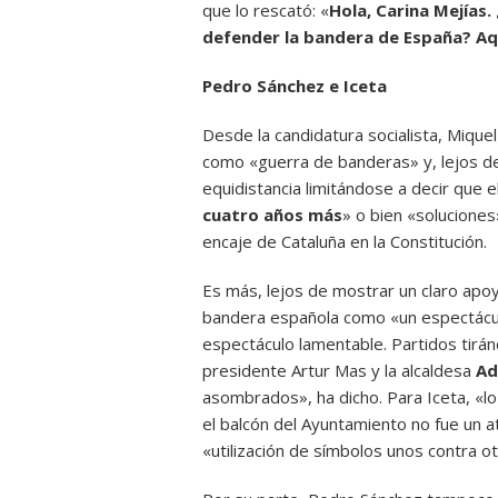
que lo rescató: «
Hola, Carina Mejías.
defender la bandera de España? Aq
Pedro Sánchez e Iceta
Desde la candidatura socialista, Miquel
como «guerra de banderas» y, lejos d
equidistancia limitándose a decir que e
cuatro años más
» o bien «solucione
encaje de Cataluña en la Constitución.
Es más, lejos de mostrar un claro apoyo
bandera española como «un espectácul
espectáculo lamentable. Partidos tirán
presidente Artur Mas y la alcaldesa
Ad
asombrados», ha dicho. Para Iceta, «lo
el balcón del Ayuntamiento no fue un a
«utilización de símbolos unos contra ot