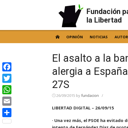
Skip
to
Fundación p
content
la Libertad
OPINIÓN
NOTICIAS
AUTOR
El asalto a la ba
alergia a España
Facebook
27S
Twitter
26/09/2015
by
fundacion
/
WhatsApp
LIBERTAD DIGITAL – 26/09/15
Email
· Una vez más, el PSOE ha evitado d
Compartir
intento de Fernández Díaz de prot