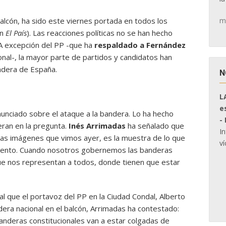
m
balcón, ha sido este viernes portada en todos los
en
El País
). Las reacciones políticas no se han hecho
 A excepción del PP -que ha
respaldado a Fernández
nal-, la mayor parte de partidos y candidatos han
andera de España.
N
L
e
unciado sobre el ataque a la bandera. Lo ha hecho
-
eran en la pregunta.
Inés
Arrimadas
ha señalado que
I
las imágenes que vimos ayer, es la muestra de lo que
ví
miento. Cuando nosotros gobernemos las banderas
que nos representan a todos, donde tienen que estar
l que el portavoz del PP en la Ciudad Condal, Alberto
dera nacional en el balcón, Arrimadas ha contestado:
nderas constitucionales van a estar colgadas de