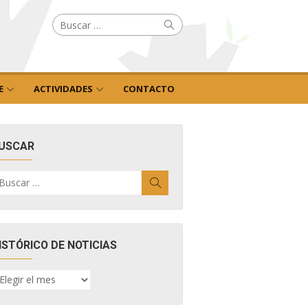
Buscar
Buscar
por:
E
ACTIVIDADES
CONTACTO
USCAR
uscar
Buscar
r:
ISTÓRICO DE NOTICIAS
ISTÓRICO
E
OTICIAS