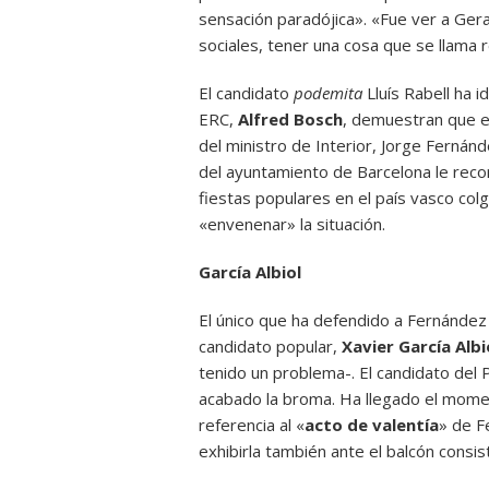
sensación paradójica». «Fue ver a Gera
sociales, tener una cosa que se llama r
El candidato
podemita
Lluís Rabell ha i
ERC,
Alfred Bosch
, demuestran que e
del ministro de Interior, Jorge Fernánd
del ayuntamiento de Barcelona le reco
fiestas populares en el país vasco col
«envenenar» la situación.
García Albiol
El único que ha defendido a Fernández 
candidato popular,
Xavier García Albi
tenido un problema-. El candidato del 
acabado la broma. Ha llegado el momen
referencia al «
acto de valentía
» de F
exhibirla también ante el balcón consist