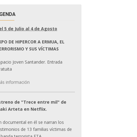
GENDA
el 5 de Julio al 4 de Agosto
XPO DE HIPERCOR A ERMUA, EL
ERRORISMO Y SUS VÍCTIMAS
spacio Joven Santander. Entrada
atuita
ás información
streno de "Trece entre mil" de
ñaki Arteta en Netflix.
n documental en él se narran los
estimonios de 13 familias víctimas de
 banda terrorista ETA.