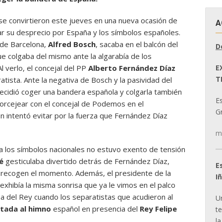
se convirtieron este jueves en una nueva ocasión de
A
ar su desprecio por España y los símbolos españoles.
 de Barcelona,
Alfred Bosch
, sacaba en el balcón del
D
e colgaba del mismo ante la algarabía de los
E
l verlo, el concejal del PP
Alberto Fernández Díaz
T
tista. Ante la negativa de Bosch y la pasividad del
ecidió coger una bandera española y colgarla también
E
 forcejear con el concejal de Podemos en el
Gr
en intentó evitar por la fuerza que Fernández Díaz
m
a los símbolos nacionales no estuvo exento de tensión
é
gesticulaba divertido detrás de Fernández Díaz,
E
 recogen el momento. Además, el presidente de la
I
exhibía la misma sonrisa que ya le vimos en el palco
pa del Rey cuando los separatistas que acudieron al
U
itada al himno
español en presencia del
Rey Felipe
t
la