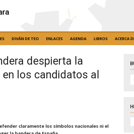
ara
ES
DIVÁN DE TEO
ENLACES
AGENDA
LIBROS
ACERCA D
ndera despierta la
B
 en los candidatos al
B
po
H
H
D
efender claramente los símbolos nacionales ni el
N
eger la bandera de España.