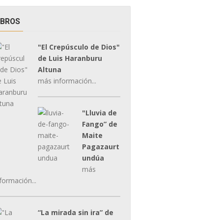
IBROS
"El Crepúsculo de Dios"
de Luis Haranburu
Altuna
más información...
"Lluvia de
Fango” de
Maite
Pagazaurt
undúa
más
formación...
“La mirada sin ira” de