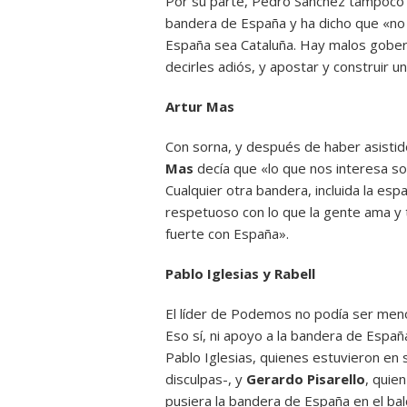
Por su parte, Pedro Sánchez tampoco 
bandera de España y ha dicho que «no 
España sea Cataluña. Hay malos gober
decirles adiós, y apostar y construir 
Artur Mas
Con sorna, y después de haber asistido
Mas
decía que «lo que nos interesa son 
Cualquier otra bandera, incluida la es
respetuoso con lo que la gente ama y
fuerte con España».
Pablo Iglesias y Rabell
El líder de Podemos no podía ser men
Eso sí, ni apoyo a la bandera de Espa
Pablo Iglesias, quienes estuvieron en s
disculpas-, y
Gerardo Pisarello
, quie
pusiera la bandera de España en el bal