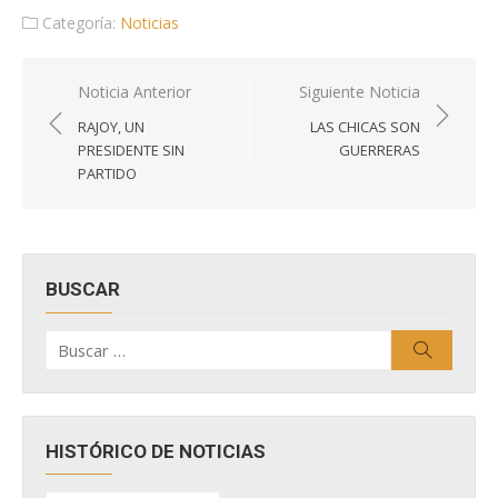
Categoría:
Noticias
Navegación
Noticia Anterior
Siguiente Noticia
de
RAJOY, UN
LAS CHICAS SON
entradas
PRESIDENTE SIN
GUERRERAS
PARTIDO
BUSCAR
Buscar
Buscar
por:
HISTÓRICO DE NOTICIAS