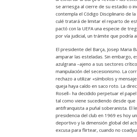
se arriesga al cierre de su estadio o in
contempla el Código Disciplinario de la
culé tratará de limitar el reparto de e
pactó con la UEFA una especie de treg
por vía judicial, un trámite que podría
El presidente del Barça, Josep Maria B
amparar las esteladas. Sin embargo, e
azulgrana –ajeno a sus sectores crític
manipulación del secesionismo. La corr
rechazo a utilizar «símbolos y mensaje
queja haya caído en saco roto. La dir
Rosell– ha decidido perpetuar el papel
tal como viene sucediendo desde que e
antifranquista a puñal soberanista. El 
presidencia del club en 1969 es hoy u
deportivo y la dimensión global del a
excusa para flirtear, cuando no coadyu