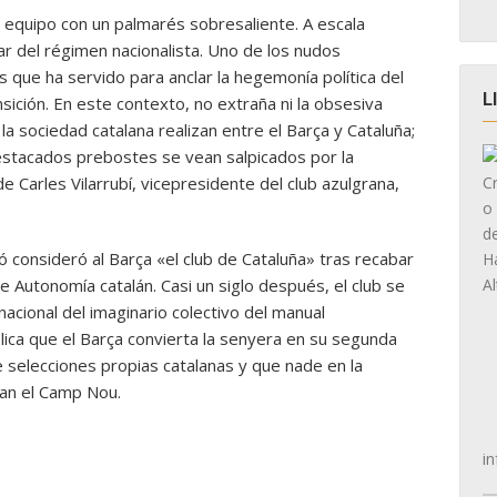
n equipo con un palmarés sobresaliente. A escala
ilar del régimen nacionalista. Uno de los nudos
s que ha servido para anclar la hegemonía política del
L
sición. En este contexto, no extraña ni la obsesiva
la sociedad catalana realizan entre el Barça y Cataluña;
stacados prebostes se vean salpicados por la
de Carles Vilarrubí, vicepresidente del club azulgrana,
ó consideró al Barça «el club de Cataluña» tras recabar
 Autonomía catalán. Casi un siglo después, el club se
acional del imaginario colectivo del manual
plica que el Barça convierta la senyera en su segunda
e selecciones propias catalanas y que nade en la
an el Camp Nou.
in