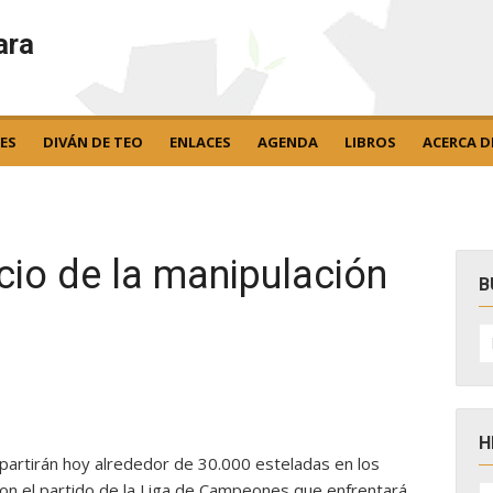
ara
ES
DIVÁN DE TEO
ENLACES
AGENDA
LIBROS
ACERCA D
icio de la manipulación
B
B
po
H
epartirán hoy alrededor de 30.000 esteladas en los
H
on el partido de la Liga de Campeones que enfrentará