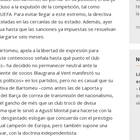
t
cluso a la expulsión de la competición, tal como
la
 UEFA. Para evitar llegar a este extremo, la directiva
steladas en las cercanías de su estadio. Además, ayer
m
ua hasta que las sanciones ya impuestas se resuelvan
 alargarse seis meses.
artomeu, apela a la libertad de expresión para
ste contencioso señala hasta qué punto el club
N
os– ha decidido no permanecer neutral ante la
iente de socios Blaugrana al Vent manifestó su
L
s políticos» en los partidos, pero no es casual que su
e
ectiva de Bartomeu –como antes las de Laporta y
-
 del Barça de correa de transmisión del nacionalismo,
I
l gancho de més que un club trocó de divisa
ví
lema que le sirvió a Agustí Montal para hacerse con la
n desgastado eslogan que concuerda con el prestigio
ctual campeón de Europa, pero también supone una
var, con la doctrina independentista.