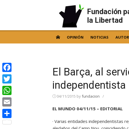
Skip
to
Fundación p
content
la Libertad
OPINIÓN
NOTICIAS
AUTOR
El Barça, al serv
Facebook
independentista
Twitter
04/11/2015
by
fundacion
/
WhatsApp
EL MUNDO 04/11/15 – EDITORIAL
Email
· Varias entidades independentistas r
Compartir
aledaños del Camp Nou, coincidiendo c