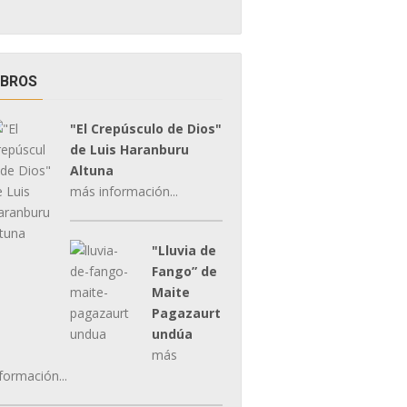
IBROS
"El Crepúsculo de Dios"
de Luis Haranburu
Altuna
más información...
"Lluvia de
Fango” de
Maite
Pagazaurt
undúa
más
formación...