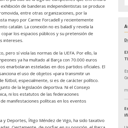
D
La exhibición de banderas independentistas se produce
N
romovida, entre otras organizaciones, por la
hasta mayo por Carme Forcadell y recientemente
A
to catalán. La conexión no es baladí y revela la
 copar los espacios públicos y su pretensión de
D
s intereses.
E
o, pero sí viola las normas de la UEFA. Por ello, la
T
ampeones ya ha multado al Barça con 70.000 euros
s enarbolaran esteladas en dos partidos oficiales. El
E
sanciona el uso de objetos «para transmitir un
Gr
 fútbol, especialmente, si es de carácter político.
unto de la legislación deportiva. Ni el Consejo
m
ica, ni los estatutos de las federaciones
 de manifestaciones políticas en los eventos
E
I
ura y Deportes, Íñigo Méndez de Vigo, ha sido taxativo
eladas. Ciertamente, de porfiar en su posición, el Barça
U