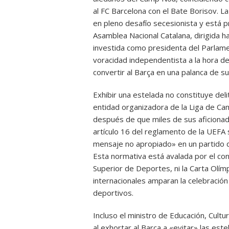
al FC Barcelona con el Bate Borisov. 
en pleno desafío secesionista y está p
Asamblea Nacional Catalana, dirigida 
investida como presidenta del Parlamen
voracidad independentista a la hora de
convertir al Barça en una palanca de su
Exhibir una estelada no constituye delit
entidad organizadora de la Liga de C
después de que miles de sus aficionado
artículo 16 del reglamento de la UEFA 
mensaje no apropiado» en un partido de
Esta normativa está avalada por el conj
Superior de Deportes, ni la Carta Olímp
internacionales amparan la celebración
deportivos.
Incluso el ministro de Educación, Cult
al exhortar al Barça a «evitar» las est