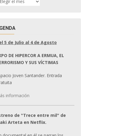
E
OTICIAS
GENDA
el 5 de Julio al 4 de Agosto
XPO DE HIPERCOR A ERMUA, EL
ERRORISMO Y SUS VÍCTIMAS
spacio Joven Santander. Entrada
atuita
ás información
streno de "Trece entre mil" de
ñaki Arteta en Netflix.
n documental en él se narran los