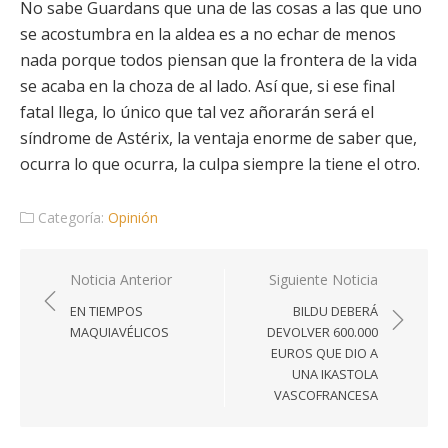
No sabe Guardans que una de las cosas a las que uno
se acostumbra en la aldea es a no echar de menos
nada porque todos piensan que la frontera de la vida
se acaba en la choza de al lado. Así que, si ese final
fatal llega, lo único que tal vez añorarán será el
síndrome de Astérix, la ventaja enorme de saber que,
ocurra lo que ocurra, la culpa siempre la tiene el otro.
Categoría:
Opinión
Navegación
Noticia Anterior
Siguiente Noticia
de
EN TIEMPOS
BILDU DEBERÁ
entradas
MAQUIAVÉLICOS
DEVOLVER 600.000
EUROS QUE DIO A
UNA IKASTOLA
VASCOFRANCESA