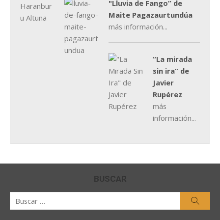
"Lluvia de Fango” de
Maite Pagazaurtundúa
más información...
“La mirada
sin ira” de
Javier
Rupérez
más
información...
BUSCAR
Buscar
Busca
por: