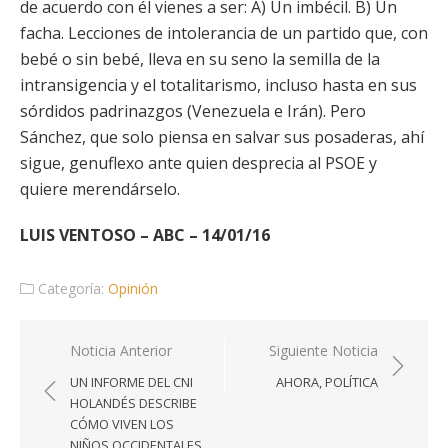
de acuerdo con él vienes a ser: A) Un imbécil. B) Un
facha. Lecciones de intolerancia de un partido que, con
bebé o sin bebé, lleva en su seno la semilla de la
intransigencia y el totalitarismo, incluso hasta en sus
sórdidos padrinazgos (Venezuela e Irán). Pero
Sánchez, que solo piensa en salvar sus posaderas, ahí
sigue, genuflexo ante quien desprecia al PSOE y
quiere merendárselo.
LUIS VENTOSO – ABC – 14/01/16
Categoría:
Opinión
Navegación
Noticia Anterior
Siguiente Noticia
de
UN INFORME DEL CNI
AHORA, POLÍTICA
entradas
HOLANDÉS DESCRIBE
CÓMO VIVEN LOS
NIÑOS OCCIDENTALES