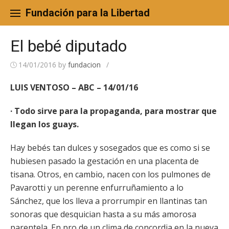
Skip
to
Fundación para la Libertad
content
El bebé diputado
14/01/2016
by
fundacion
/
LUIS VENTOSO – ABC – 14/01/16
· Todo sirve para la propaganda, para mostrar que
llegan los guays.
Hay bebés tan dulces y sosegados que es como si se
hubiesen pasado la gestación en una placenta de
tisana. Otros, en cambio, nacen con los pulmones de
Pavarotti y un perenne enfurruñamiento a lo
Sánchez, que los lleva a prorrumpir en llantinas tan
sonoras que desquician hasta a su más amorosa
parentela. En pro de un clima de concordia en la nueva