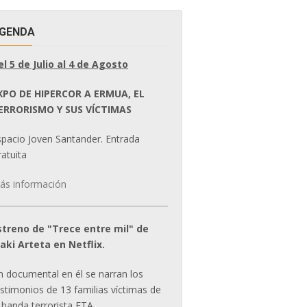
GENDA
el 5 de Julio al 4 de Agosto
XPO DE HIPERCOR A ERMUA, EL
ERRORISMO Y SUS VÍCTIMAS
spacio Joven Santander. Entrada
atuita
ás información
streno de "Trece entre mil" de
ñaki Arteta en Netflix.
n documental en él se narran los
estimonios de 13 familias víctimas de
 banda terrorista ETA.