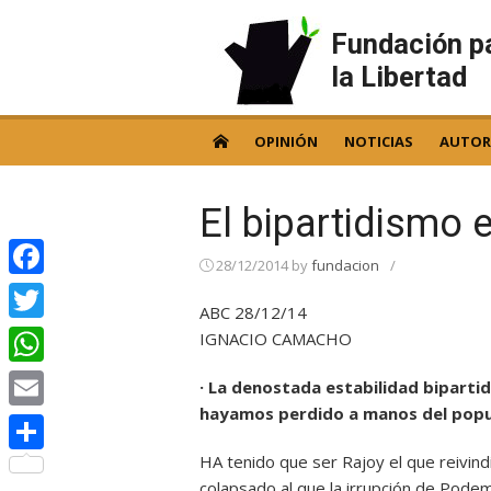
Skip
to
Fundación p
content
la Libertad
OPINIÓN
NOTICIAS
AUTOR
El bipartidismo
28/12/2014
by
fundacion
/
Facebook
ABC 28/12/14
Twitter
IGNACIO CAMACHO
WhatsApp
· La denostada estabilidad biparti
hayamos perdido a manos del pop
Email
HA tenido que ser Rajoy el que reivind
Compartir
colapsado al que la irrupción de Pod