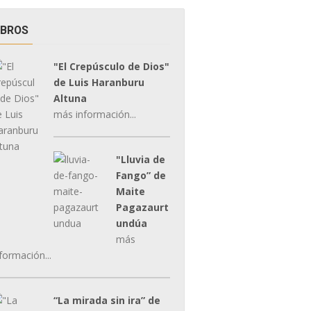
IBROS
"El Crepúsculo de Dios"
de Luis Haranburu
Altuna
más información...
"Lluvia de
Fango” de
Maite
Pagazaurt
undúa
más
formación...
“La mirada sin ira” de