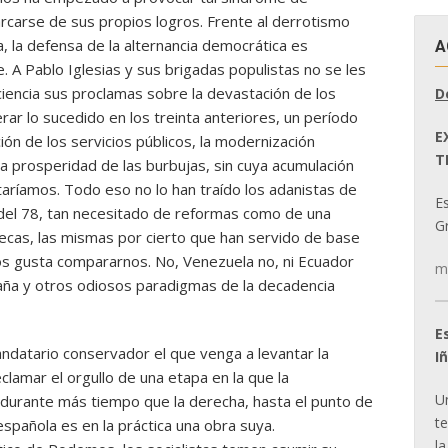
carse de sus propios logros. Frente al derrotismo
, la defensa de la alternancia democrática es
A
. A Pablo Iglesias y sus brigadas populistas no se les
encia sus proclamas sobre la devastación de los
D
ar lo sucedido en los treinta anteriores, un período
E
ión de los servicios públicos, la modernización
T
a prosperidad de las burbujas, sin cuya acumulación
ríamos. Todo eso no lo han traído los adanistas de
E
 del 78, tan necesitado de reformas como de una
Gr
nsecas, las mismas por cierto que han servido de base
os gusta compararnos. No, Venezuela no, ni Ecuador
m
aña y otros odiosos paradigmas de la decadencia
E
ndatario conservador el que venga a levantar la
I
eclamar el orgullo de una etapa en la que la
U
durante más tiempo que la derecha, hasta el punto de
t
 española es en la práctica una obra suya.
la