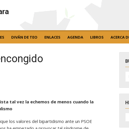
ara
ES
DIVÁN DE TEO
ENLACES
AGENDA
LIBROS
ACERCA D
 encongido
B
B
po
dista tal vez la echemos de menos cuando la
H
ulismo
H
D
ique los valores del bipartidismo ante un PSOE
N
emos ha empezado a provocar tal síndrome de