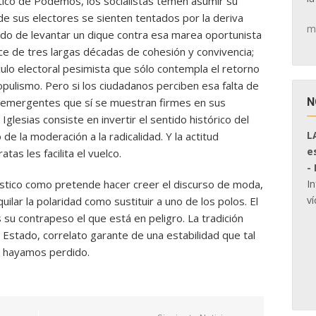
tico de Podemos, los socialistas temen asumir su
e sus electores se sienten tentados por la deriva
m
odo de levantar un dique contra esa marea oportunista
nce de tres largas décadas de cohesión y convivencia;
culo electoral pesimista que sólo contempla el retorno
opulismo. Pero si los ciudadanos perciben esa falta de
N
s emergentes que sí se muestran firmes en sus
Iglesias consiste en invertir el sentido histórico del
L
 de la moderación a la radicalidad. Y la actitud
e
as les facilita el vuelco.
-
I
stico como pretende hacer creer el discurso de moda,
ví
uilar la polaridad como sustituir a uno de los polos. El
 su contrapeso el que está en peligro. La tradición
 Estado, correlato garante de una estabilidad que tal
 hayamos perdido.