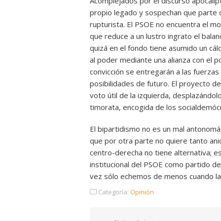
Acomplejados por el discurso apocalíp
propio legado y sospechan que parte d
rupturista. El PSOE no encuentra el m
que reduce a un lustro ingrato el bala
quizá en el fondo tiene asumido un cál
al poder mediante una alianza con el p
convicción se entregarán a las fuerza
posibilidades de futuro. El proyecto de 
voto útil de la izquierda, desplazándolo
timorata, encogida de los socialdemócrat
El bipartidismo no es un mal antonomá
que por otra parte no quiere tanto aniq
centro-derecha no tiene alternativa; es
institucional del PSOE como partido de
vez sólo echemos de menos cuando la
Categoría:
Opinión