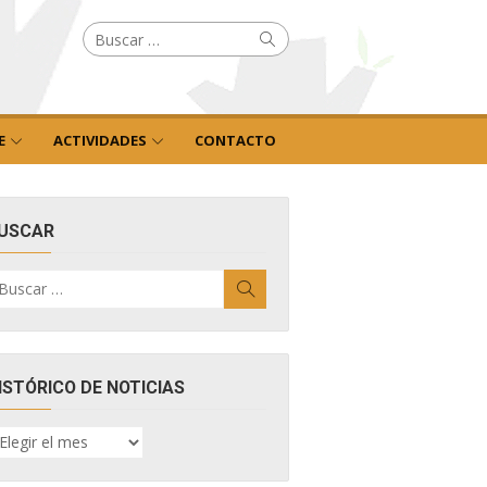
Buscar
Buscar
por:
E
ACTIVIDADES
CONTACTO
USCAR
uscar
Buscar
r:
ISTÓRICO DE NOTICIAS
ISTÓRICO
E
OTICIAS