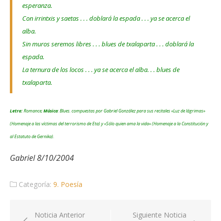
esperanza.
Con irrintxis y saetas . . . doblará la espada . . . ya se acerca el
alba.
Sin muros seremos libres . . . blues de txalaparta . . . doblará la
espada.
La ternura de los locos . . . ya se acerca el alba. . . blues de
txalaparta.
Letra:
Romance;
Música
: Blues. compuestas por Gabriel González para sus recitales «Luz de lágrimas»
(Homenaje a las víctimas del terrorismo de Eta) y «Sólo quien ama la vida» (Homenaje a la Constitución y
al Estatuto de Gernika).
Gabriel 8/10/2004
Categoría:
9. Poesía
Navegación
Noticia Anterior
Siguiente Noticia