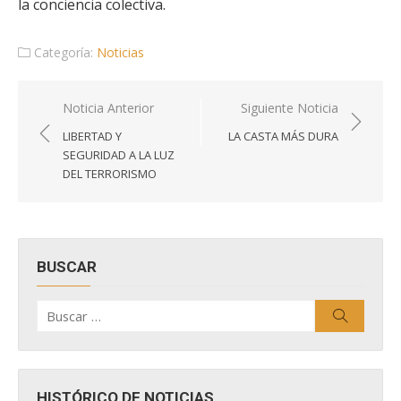
la conciencia colectiva.
Categoría:
Noticias
Navegación
Noticia Anterior
Siguiente Noticia
de
LIBERTAD Y
LA CASTA MÁS DURA
entradas
SEGURIDAD A LA LUZ
DEL TERRORISMO
BUSCAR
Buscar
Buscar
por:
HISTÓRICO DE NOTICIAS