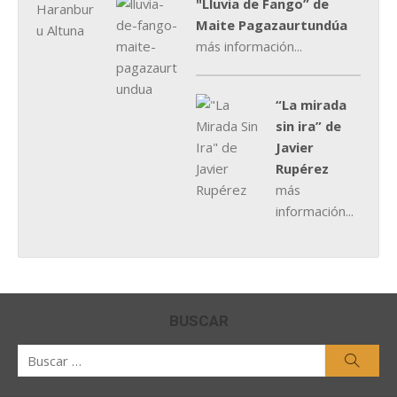
"Lluvia de Fango” de
Maite Pagazaurtundúa
más información...
“La mirada
sin ira” de
Javier
Rupérez
más
información...
BUSCAR
Buscar
Busca
por: