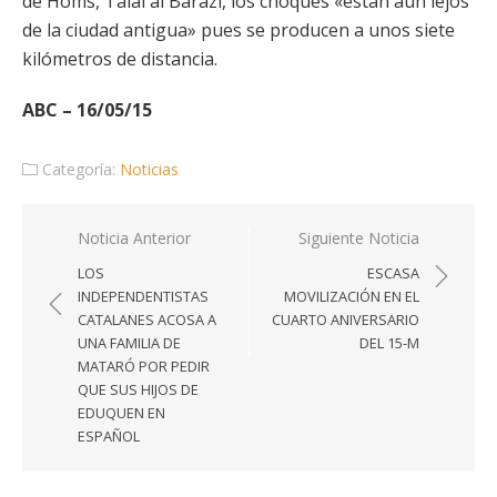
de Homs, Talal al Barazi, los choques «están aún lejos
de la ciudad antigua» pues se producen a unos siete
kilómetros de distancia.
ABC – 16/05/15
Categoría:
Noticias
Navegación
Noticia Anterior
Siguiente Noticia
de
LOS
ESCASA
entradas
INDEPENDENTISTAS
MOVILIZACIÓN EN EL
CATALANES ACOSA A
CUARTO ANIVERSARIO
UNA FAMILIA DE
DEL 15-M
MATARÓ POR PEDIR
QUE SUS HIJOS DE
EDUQUEN EN
ESPAÑOL