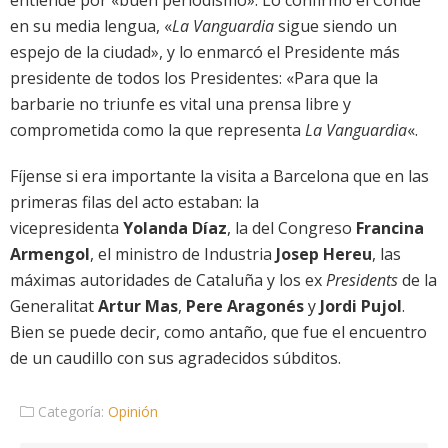
entiende por «buen periodismo». Lo confirmó el Conde
en su media lengua, «
La Vanguardia
sigue siendo un
espejo de la ciudad», y lo enmarcó el Presidente más
presidente de todos los Presidentes: «Para que la
barbarie no triunfe es vital una prensa libre y
comprometida como la que representa
La Vanguardia
«.
Fíjense si era importante la visita a Barcelona que en las
primeras filas del acto estaban: la
vicepresidenta
Yolanda Díaz
, la del Congreso
Francina
Armengol
, el ministro de Industria
Josep Hereu
, las
máximas autoridades de Cataluña y los ex
Presidents
de la
Generalitat
Artur Mas
,
Pere Aragonés
y
Jordi Pujol
.
Bien se puede decir, como antaño, que fue el encuentro
de un caudillo con sus agradecidos súbditos.
Categoría:
Opinión