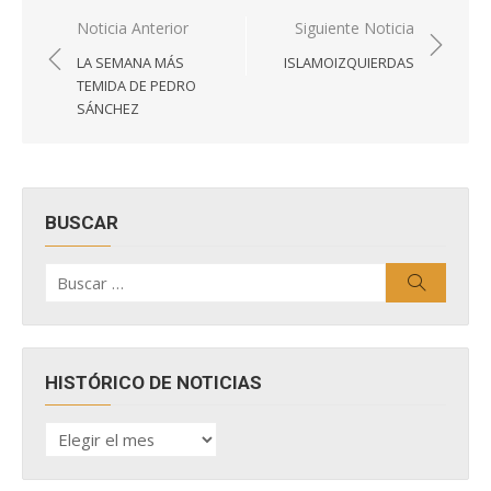
Navegación
Noticia Anterior
Siguiente Noticia
de
LA SEMANA MÁS
ISLAMOIZQUIERDAS
entradas
TEMIDA DE PEDRO
SÁNCHEZ
BUSCAR
Buscar
Buscar
por:
HISTÓRICO DE NOTICIAS
HISTÓRICO
DE
NOTICIAS