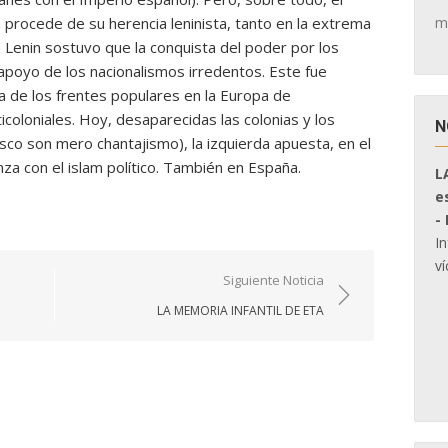
m
 procede de su herencia leninista, tanto en la extrema
Lenin sostuvo que la conquista del poder por los
 apoyo de los nacionalismos irredentos. Este fue
a de los frentes populares en la Europa de
coloniales. Hoy, desaparecidas las colonias y los
N
asco son mero chantajismo), la izquierda apuesta, en el
ianza con el islam político. También en España.
L
e
-
I
ví
Siguiente Noticia
LA MEMORIA INFANTIL DE ETA