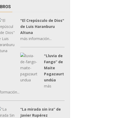
IBROS
"El Crepúsculo de Dios"
de Luis Haranburu
Altuna
más información...
"Lluvia de
Fango” de
Maite
Pagazaurt
undúa
más
formación...
“La mirada sin ira” de
Javier Rupérez