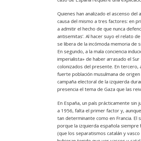
Quienes han analizado el ascenso del a
causa del mismo a tres factores: en pr
a admitir el hecho de que nunca defen
antisemitas’. Al hacer suyo el relato 
se libera de la incómoda memoria de s
En segundo, a la mala conciencia induci
imperialista» de haber arrasado el Sur G
colonizados del presente. En tercero, a 
fuerte población musulmana de origen i
campaña electoral de la izquierda dura
presencia el tema de Gaza que las reiv
En España, un país prácticamente sin j
a 1956, falta el primer factor y, aunq
tan determinante como en Francia. El
porque la izquierda española siempre
(que los separatismos catalán y vasco
hubieran tenido que ver vascos y catal