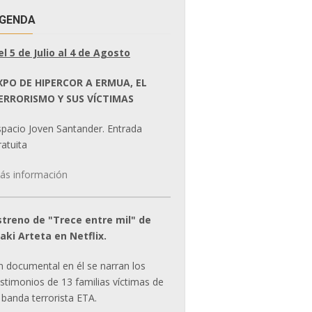
GENDA
el 5 de Julio al 4 de Agosto
XPO DE HIPERCOR A ERMUA, EL
ERRORISMO Y SUS VÍCTIMAS
spacio Joven Santander. Entrada
atuita
ás información
streno de "Trece entre mil" de
ñaki Arteta en Netflix.
n documental en él se narran los
estimonios de 13 familias víctimas de
 banda terrorista ETA.