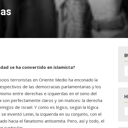
das
B
lidad se ha convertido en islamista?
B
po
socios terroristas en Oriente Medio ha enconado la
 respectivos de las democracias parlamentarias y los
onismo entre derechas e izquierdas en el seno del
H
a son perfectamente claros y sin matices: la derecha
nemigos de Israel. Y como es lógico, según la lógica
H
D
 se inventó Lenin, la izquierda en su conjunto, con el
N
ado hacia el fanatismo antisemita. Pero, así y todo, el
n particular.