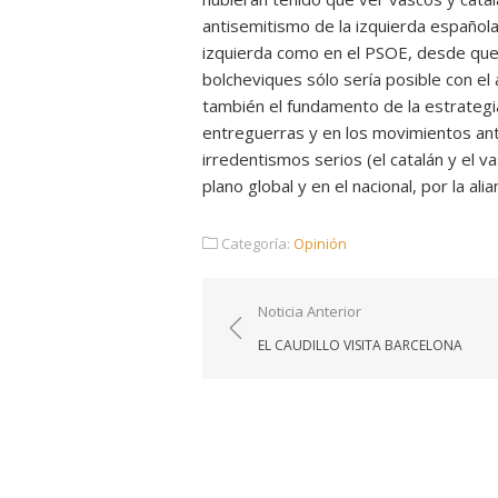
antisemitismo de la izquierda española
izquierda como en el PSOE, desde que 
bolcheviques sólo sería posible con el
también el fundamento de la estrategi
entreguerras y en los movimientos anti
irredentismos serios (el catalán y el v
plano global y en el nacional, por la al
Categoría:
Opinión
Navegación
Noticia Anterior
de
EL CAUDILLO VISITA BARCELONA
entradas