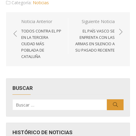
Categoría:
Noticias
Navegación
Noticia Anterior
Siguiente Noticia
de
TODOS CONTRA EL PP
EL PAÍS VASCO SE
entradas
EN LA TERCERA
ENFRENTA CON LAS
CIUDAD MÁS
ARMAS EN SILENCIO A
POBLADA DE
SU PASADO RECIENTE
CATALUÑA
BUSCAR
Buscar
Buscar
por:
HISTÓRICO DE NOTICIAS