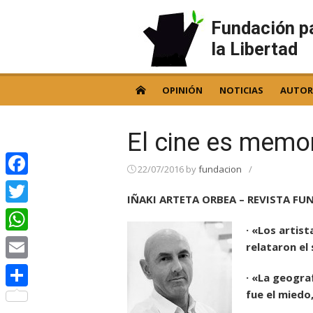
Skip
to
Fundación p
content
la Libertad
OPINIÓN
NOTICIAS
AUTOR
El cine es memo
22/07/2016
by
fundacion
/
Facebook
IÑAKI ARTETA ORBEA – REVISTA FU
Twitter
· «Los artis
WhatsApp
relataron el 
Email
· «La geogra
fue el miedo,
Compartir