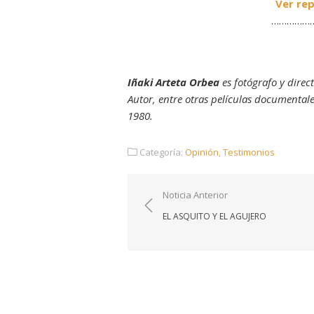
Ver rep
……………
Iñaki Arteta Orbea
es fotógrafo y direct
Autor, entre otras películas documentales
1980.
Categoría:
Opinión
,
Testimonios
Navegación
Noticia Anterior
de
EL ASQUITO Y EL AGUJERO
entradas