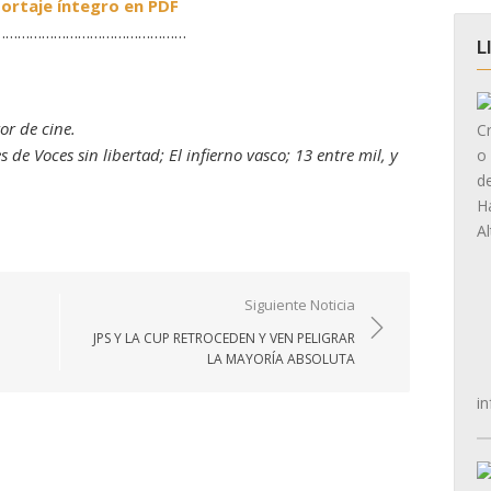
ortaje íntegro en PDF
…………………………………………
L
or de cine.
 de Voces sin libertad; El infierno vasco; 13 entre mil, y
Siguiente Noticia
JPS Y LA CUP RETROCEDEN Y VEN PELIGRAR
LA MAYORÍA ABSOLUTA
in