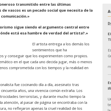
o oneroso transmitido entre las últimas
 de vascos es un pecado social que necesita de la
A
a comunicación.»
D
rrorismo sigue siendo el argumento central entre
¿Dónde está esa hambre de verdad del artista?.»
E
T
El artista entrega a los demás los
sentimientos que ha
E
los y conseguir que los experimenten como propios.
Gr
emático en el que cada uno decida jugar, más o menos
m
nos comprometida con los tiempos y la realidad en
E
onalista fue cocinando día a día, asesinato tras
I
s cincuenta años, una vivencia común extraña. Los
atrocidades terroristas, y durante mucho tiempo la
U
a atención, al pasar de página se encontraba con la
t
ratura, no reflejaron apenas la cruel realidad de los
la