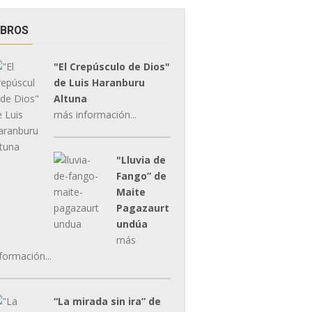
IBROS
"El Crepúsculo de Dios"
de Luis Haranburu
Altuna
más información...
"Lluvia de
Fango” de
Maite
Pagazaurt
undúa
más
formación...
“La mirada sin ira” de