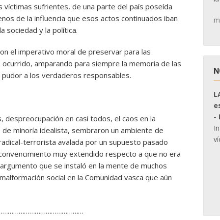
 víctimas sufrientes, de una parte del país poseída
os de la influencia que esos actos continuados iban
m
 sociedad y la política.
con el imperativo moral de preservar para las
o ocurrido, amparando para siempre la memoria de las
N
de pudor a los verdaderos responsables.
L
e
-
, despreocupación en casi todos, el caos en la
I
 de minoría idealista, sembraron un ambiente de
ví
radical-terrorista avalada por un supuesto pasado
un convencimiento muy extendido respecto a que no era
, argumento que se instaló en la mente de muchos
malformación social en la Comunidad vasca que aún
…………………………………………