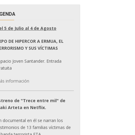
GENDA
el 5 de Julio al 4 de Agosto
XPO DE HIPERCOR A ERMUA, EL
ERRORISMO Y SUS VÍCTIMAS
spacio Joven Santander. Entrada
atuita
ás información
streno de "Trece entre mil" de
ñaki Arteta en Netflix.
n documental en él se narran los
estimonios de 13 familias víctimas de
 banda terrorista ETA.