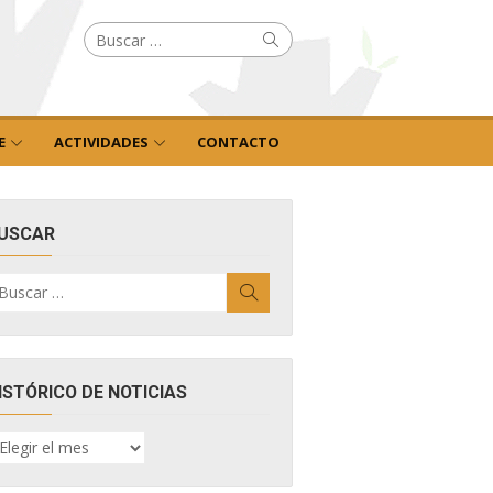
Buscar
Buscar
por:
E
ACTIVIDADES
CONTACTO
USCAR
uscar
Buscar
r:
ISTÓRICO DE NOTICIAS
ISTÓRICO
E
OTICIAS