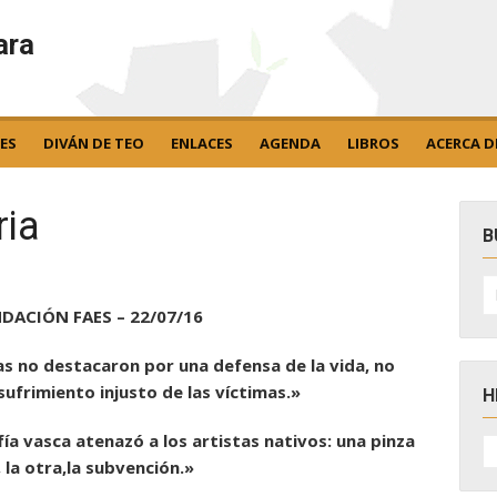
ara
ES
DIVÁN DE TEO
ENLACES
AGENDA
LIBROS
ACERCA D
ria
B
B
po
NDACIÓN FAES – 22/07/16
tas no destacaron por una defensa de la vida, no
sufrimiento injusto de las víctimas.»
H
fía vasca atenazó a los artistas nativos: una pinza
H
D
 la otra,la subvención.»
N