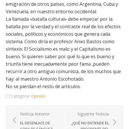
emigración de otros países, como Argentina, Cuba y
Venezuela, en nuestro entorno occidental.
La llamada «batalla cultural» debe empezar por la
batalla por la verdad y el contraste real de los efectos
sociales, políticos y económicos que genera cada
sistema. Como diría el profesor Anxo Bastos como
síntexis: El Socialismo es malo y el Capitalismo es
bueno. Si quieren saber por qué lo que es bueno y
triunfa tiene inecuadamente peor fama ,pueden
recurrir a otro antiguo comunista, de los muchos que
hay: al maestro Antonio Escohotado.
No se pierdan el resto de artículos.
Categoría:
Opinión
Navegación
Noticia Anterior
Siguiente Noticia
de
EL DESENLACE DE
¿QUÉ NO ENTIENDE EL
entradas