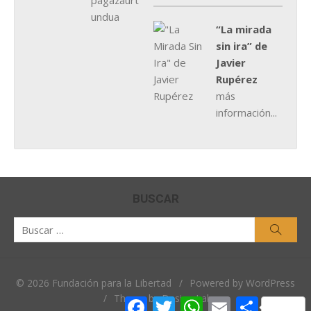
“La mirada
sin ira” de
Javier
Rupérez
más
información...
BUSCAR
Buscar
Busca
por:
© 2026 Fundación para la Libertad
/
Powered by WordPress
/
Theme by Design Lab
Facebook
Twitter
WhatsApp
Email
Comparti