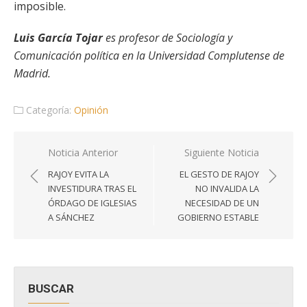
imposible.
Luis García Tojar
es profesor de Sociología y
Comunicación política en la Universidad Complutense de
Madrid.
Categoría:
Opinión
Navegación
Noticia Anterior
Siguiente Noticia
de
RAJOY EVITA LA
EL GESTO DE RAJOY
entradas
INVESTIDURA TRAS EL
NO INVALIDA LA
ÓRDAGO DE IGLESIAS
NECESIDAD DE UN
A SÁNCHEZ
GOBIERNO ESTABLE
BUSCAR