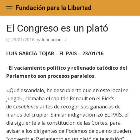
Skip
to
Fundación para la Libertad
content
El Congreso es un plató
23/01/2016
by
fundacion
/
LUIS GARCÍA TOJAR – EL PAIS – 23/01/16
· El vaciamiento político y rellenado catódico del
Parlamento son procesos paralelos.
«¡Qué escándalo, he descubierto que en este local se
juega!», clamaba el capitán Renault en el Rick’s
de
Casablanca
antes de recoger sus ganancias de
manos del crupier. Similar indignación izó EL PAÍS, el
día siguiente a la constitución de las Cortes, para
avisar a los dirigentes de Podemos de que no pueden
“convertir el Parlamento en un plató de televisión”.