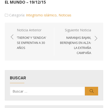
EL MUNDO – 19/12/15
Categoría:
Integrismo islámico
,
Noticias
Navegación
Noticia Anterior
Siguiente Noticia
de
‘TXEROKI’ Y ‘SENDOA’
NARANJAS BAJAN,
entradas
SE ENFRENTAN A 30
BERENJENAS EN ALZA:
AÑOS
LA EXTRAÑA
CAMPAÑA
BUSCAR
Buscar
Buscar
por: