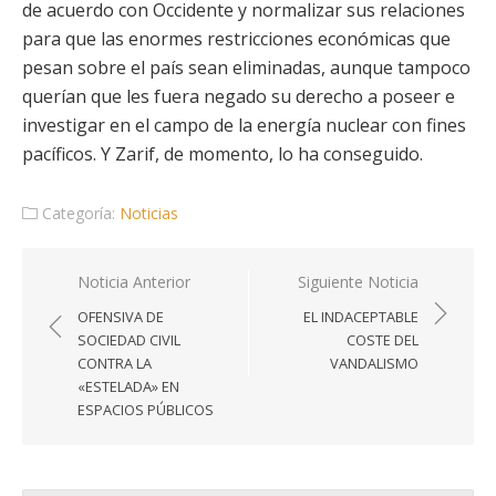
de acuerdo con Occidente y normalizar sus relaciones
para que las enormes restricciones económicas que
pesan sobre el país sean eliminadas, aunque tampoco
querían que les fuera negado su derecho a poseer e
investigar en el campo de la energía nuclear con fines
pacíficos. Y Zarif, de momento, lo ha conseguido.
Categoría:
Noticias
Navegación
Noticia Anterior
Siguiente Noticia
de
OFENSIVA DE
EL INDACEPTABLE
entradas
SOCIEDAD CIVIL
COSTE DEL
CONTRA LA
VANDALISMO
«ESTELADA» EN
ESPACIOS PÚBLICOS