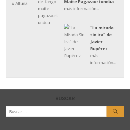
Maite Pagazaurtundúa
más información...
“La mirada
sin ira” de
Javier
Rupérez
más
información...
BUSCAR
Buscar
Busca
por: