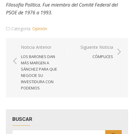
Filosofía Política. Fue miembro del Comité Federal del
PSOE de 1976 a 1993.
Categoría:
Opinión
Navegación
Noticia Anterior
Siguiente Noticia
de
LOS BARONES DAN
CÓMPLICES
entradas
MÁS MARGEN A
SÁNCHEZ PARA QUE
NEGOCIE SU
INVESTIDURA CON
PODEMOS
BUSCAR
Buscar