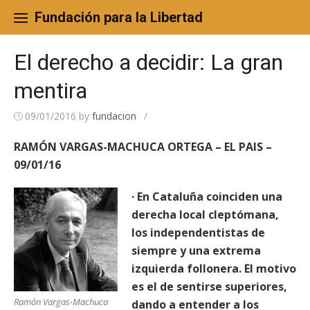
Skip
to
Fundación para la Libertad
content
El derecho a decidir: La gran
mentira
09/01/2016
by
fundacion
/
RAMÓN VARGAS-MACHUCA ORTEGA – EL PAIS –
09/01/16
· En Cataluña coinciden una
derecha local cleptómana,
los independentistas de
siempre y una extrema
izquierda follonera. El motivo
es el de sentirse superiores,
Ramón Vargas-Machuca
dando a entender a los