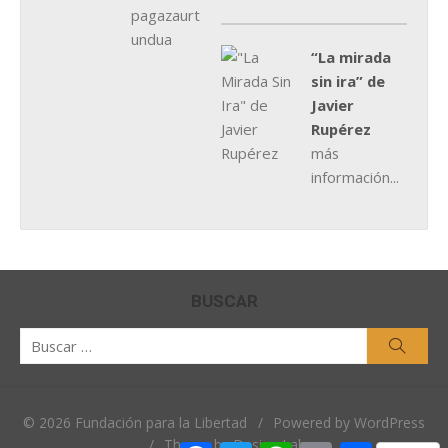
“La mirada
sin ira” de
Javier
Rupérez
más
información...
BUSCAR
Buscar
Busca
por:
© 2026 Fundación para la Libertad
/
Powered by WordPress
/
Theme by Design Lab