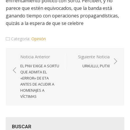
enfrentamiento político con Sortu. Perciben, y no
parece que estén equivocados, que la banda está
ganando tiempo con operaciones propagandísticas,
quizás a la espera de que se celebre
Categoría:
Opinión
Navegación
Noticia Anterior
Siguiente Noticia
de
EL PNV EXIGE A SORTU
URKULLU, PUTXI
entradas
QUE ADMITA EL
«ERROR» DE ETA
ANTES DE ACUDIR A
HOMENAJES A
VÍCTIMAS
BUSCAR