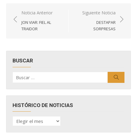
Navegación
Noticia Anterior
Siguiente Noticia
de
JON VIAR: FIEL AL
DESTAPAR
entradas
TRAIDOR
SORPRESAS
BUSCAR
Buscar
Buscar
por:
HISTÓRICO DE NOTICIAS
HISTÓRICO
DE
NOTICIAS