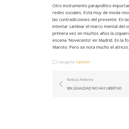
Otro instrumento parapolítico importan
redes sociales. Está muy de moda resc
las contradicciones del presente. En l
intentar cambiar el marco mental del vo
primera vez en muchos años la izquierd
escena ‘Novecento’ en Madrid. En la fot
Maroto. Pero se nota mucho el atrezo.
Categoría:
Opinión
Navegación
Noticia Anterior
de
SIN LEGALIDAD NO HAY LIBERTAD
entradas