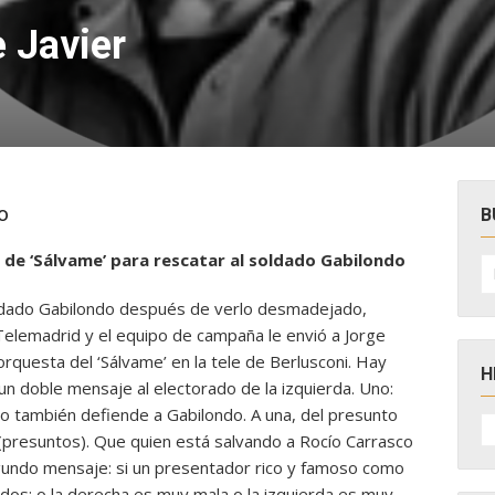
e Javier
o
B
 de ‘Sálvame’ para rescatar al soldado Gabilondo
B
po
soldado Gabilondo después de verlo desmadejado,
Telemadrid y el equipo de campaña le envió a Jorge
orquesta del ‘Sálvame’ en la tele de Berlusconi. Hay
H
n doble mensaje al electorado de la izquierda. Uno:
to también defiende a Gabilondo. A una, del presunto
H
D
s (presuntos). Que quien está salvando a Rocío Carrasco
N
gundo mensaje: si un presentador rico y famoso como
e dos: o la derecha es muy mala o la izquierda es muy