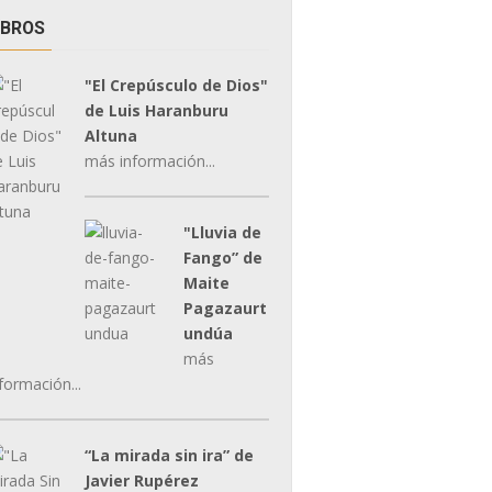
IBROS
"El Crepúsculo de Dios"
de Luis Haranburu
Altuna
más información...
"Lluvia de
Fango” de
Maite
Pagazaurt
undúa
más
formación...
“La mirada sin ira” de
Javier Rupérez