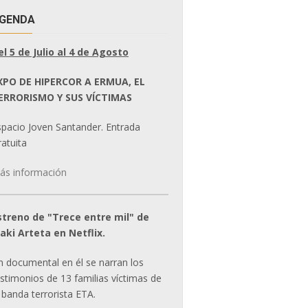
GENDA
el 5 de Julio al 4 de Agosto
XPO DE HIPERCOR A ERMUA, EL
ERRORISMO Y SUS VÍCTIMAS
spacio Joven Santander. Entrada
atuita
ás información
streno de "Trece entre mil" de
ñaki Arteta en Netflix.
n documental en él se narran los
estimonios de 13 familias víctimas de
 banda terrorista ETA.