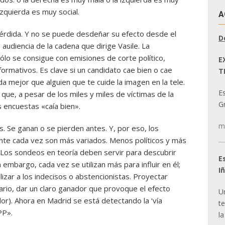
izquierda es muy social.
A
érdida. Y no se puede desdeñar su efecto desde el
D
a audiencia de la cadena que dirige Vasile. La
sólo se consigue con emisiones de corte político,
E
nformativos. Es clave si un candidato cae bien o cae
T
ada mejor que alguien que te cuide la imagen en la tele.
E
 que, a pesar de los miles y miles de víctimas de la
Gr
 encuestas «caía bien».
m
s. Se ganan o se pierden antes. Y, por eso, los
ante cada vez son más variados. Menos políticos y más
 Los sondeos en teoría deben servir para descubrir
E
n embargo, cada vez se utilizan más para influir en él;
I
ilizar a los indecisos o abstencionistas. Proyectar
ario, dar un claro ganador que provoque el efecto
U
or). Ahora en Madrid se está detectando la ‘vía
t
PP».
la