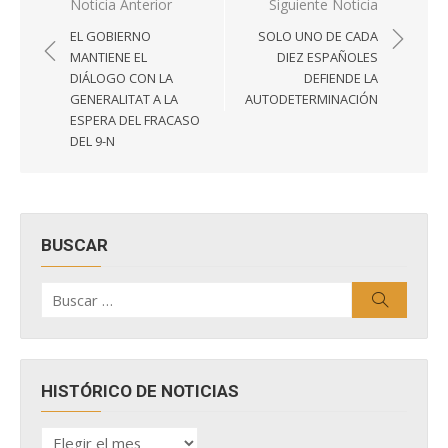
Navegación
Noticia Anterior
Siguiente Noticia
de
EL GOBIERNO
SOLO UNO DE CADA
entradas
MANTIENE EL
DIEZ ESPAÑOLES
DIÁLOGO CON LA
DEFIENDE LA
GENERALITAT A LA
AUTODETERMINACIÓN
ESPERA DEL FRACASO
DEL 9-N
BUSCAR
Buscar
Buscar
por:
HISTÓRICO DE NOTICIAS
HISTÓRICO