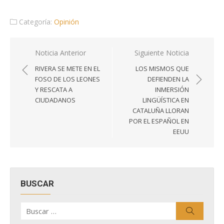
Categoría:
Opinión
Navegación
Noticia Anterior
Siguiente Noticia
de
RIVERA SE METE EN EL
LOS MISMOS QUE
entradas
FOSO DE LOS LEONES
DEFIENDEN LA
Y RESCATA A
INMERSIÓN
CIUDADANOS
LINGÜÍSTICA EN
CATALUÑA LLORAN
POR EL ESPAÑOL EN
EEUU
BUSCAR
Buscar
Buscar
por: