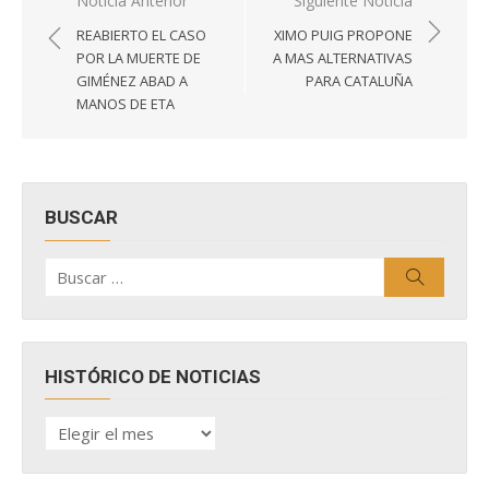
Navegación
Noticia Anterior
Siguiente Noticia
de
REABIERTO EL CASO
XIMO PUIG PROPONE
entradas
POR LA MUERTE DE
A MAS ALTERNATIVAS
GIMÉNEZ ABAD A
PARA CATALUÑA
MANOS DE ETA
BUSCAR
Buscar
Buscar
por:
HISTÓRICO DE NOTICIAS
HISTÓRICO
DE
NOTICIAS