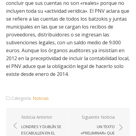
concluir que sus cuentas no son «reales» porque no
incluyen toda su «actividad verídica». El PNV aclara que
se refiere a las cuentas de todos los batzokis y juntas
municipales en las que se cargan los recibos de
proveedores, distribuidores o se ingresan las
subvenciones legales, con un saldo medio de 9.000
euros. Aunque los órganos auditores ya insistían en
2012 en la preceptividad de incluir la contabilidad local,
el PNV aduce que la obligación legal de hacerlo solo
existe desde enero de 2014.
Categoría:
Noticias
Navegación
Noticia Anterior
Siguiente Noticia
de
LONDRES Y DUBLÍN SE
UN TEXTO
entradas
ESCABULLEN EN EL
«PRELIMINAR» QUE