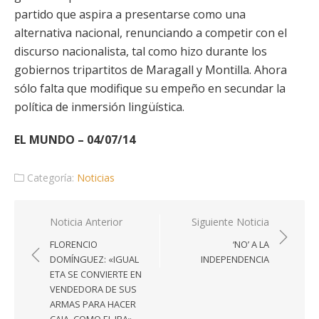
partido que aspira a presentarse como una
alternativa nacional, renunciando a competir con el
discurso nacionalista, tal como hizo durante los
gobiernos tripartitos de Maragall y Montilla. Ahora
sólo falta que modifique su empeño en secundar la
política de inmersión lingüística.
EL MUNDO – 04/07/14
Categoría:
Noticias
Navegación
Noticia Anterior
Siguiente Noticia
de
FLORENCIO
‘NO’ A LA
entradas
DOMÍNGUEZ: «IGUAL
INDEPENDENCIA
ETA SE CONVIERTE EN
VENDEDORA DE SUS
ARMAS PARA HACER