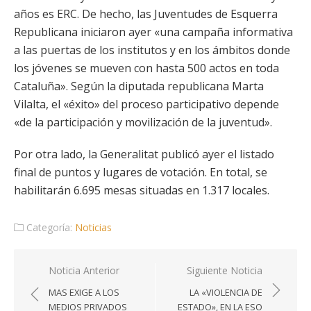
años es ERC. De hecho, las Juventudes de Esquerra
Republicana iniciaron ayer «una campaña informativa
a las puertas de los institutos y en los ámbitos donde
los jóvenes se mueven con hasta 500 actos en toda
Cataluña». Según la diputada republicana Marta
Vilalta, el «éxito» del proceso participativo depende
«de la participación y movilización de la juventud».
Por otra lado, la Generalitat publicó ayer el listado
final de puntos y lugares de votación. En total, se
habilitarán 6.695 mesas situadas en 1.317 locales.
Categoría:
Noticias
Navegación
Noticia Anterior
Siguiente Noticia
de
MAS EXIGE A LOS
LA «VIOLENCIA DE
entradas
MEDIOS PRIVADOS
ESTADO», EN LA ESO