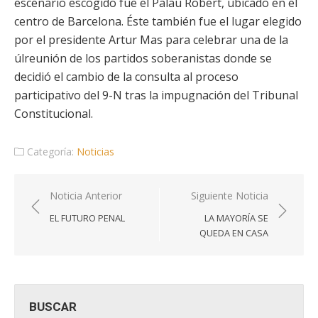
escenario escogido fue el Palau Robert, ubicado en el
centro de Barcelona. Éste también fue el lugar elegido
por el presidente Artur Mas para celebrar una de la
úlreunión de los partidos soberanistas donde se
decidió el cambio de la consulta al proceso
participativo del 9-N tras la impugnación del Tribunal
Constitucional.
Categoría:
Noticias
Navegación
Noticia Anterior
Siguiente Noticia
de
EL FUTURO PENAL
LA MAYORÍA SE
entradas
QUEDA EN CASA
BUSCAR