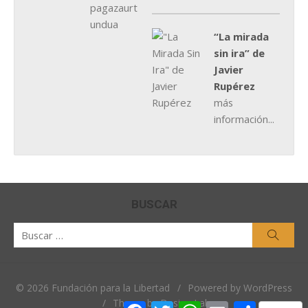
“La mirada
sin ira” de
Javier
Rupérez
más
información...
BUSCAR
Buscar
Busca
por:
© 2026 Fundación para la Libertad
/
Powered by WordPress
/
Theme by Design Lab
Facebook
Twitter
WhatsApp
Email
Comparti