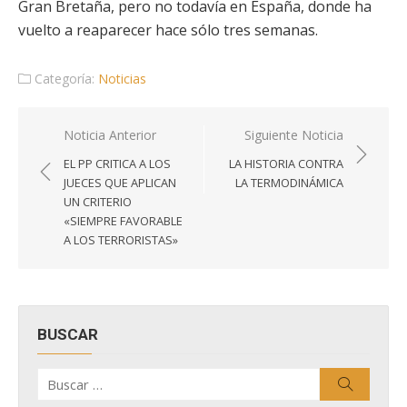
Gran Bretaña, pero no todavía en España, donde ha
vuelto a reaparecer hace sólo tres semanas.
Categoría:
Noticias
Navegación
Noticia Anterior
Siguiente Noticia
de
EL PP CRITICA A LOS
LA HISTORIA CONTRA
entradas
JUECES QUE APLICAN
LA TERMODINÁMICA
UN CRITERIO
«SIEMPRE FAVORABLE
A LOS TERRORISTAS»
BUSCAR
Buscar
Buscar
por: