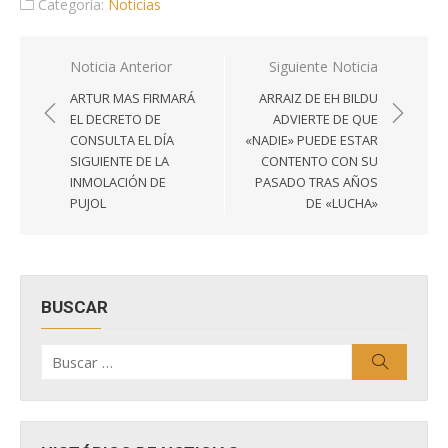
Categoría:
Noticias
Navegación
Noticia Anterior
Siguiente Noticia
de
ARTUR MAS FIRMARÁ
ARRAIZ DE EH BILDU
entradas
EL DECRETO DE
ADVIERTE DE QUE
CONSULTA EL DÍA
«NADIE» PUEDE ESTAR
SIGUIENTE DE LA
CONTENTO CON SU
INMOLACIÓN DE
PASADO TRAS AÑOS
PUJOL
DE «LUCHA»
BUSCAR
Buscar
Buscar
por: