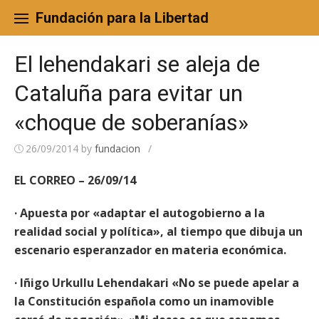
Skip
to
Fundación para la Libertad
content
El lehendakari se aleja de
Cataluña para evitar un
«choque de soberanías»
26/09/2014
by
fundacion
/
EL CORREO – 26/09/14
· Apuesta por «adaptar el autogobierno a la
realidad social y política», al tiempo que dibuja un
escenario esperanzador en materia económica.
· Iñigo Urkullu Lehendakari «No se puede apelar a
la Constitución española como un inamovible