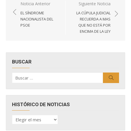
Navegación
Noticia Anterior
Siguiente Noticia
de
EL SÍNDROME
LA CÚPULA JUDICIAL
entradas
NACIONALISTA DEL
RECUERDA A MAS
PSOE
QUE NO ESTÁ POR
ENCIMA DE LA LEY
BUSCAR
Buscar
Buscar
por:
HISTÓRICO DE NOTICIAS
HISTÓRICO
DE
NOTICIAS