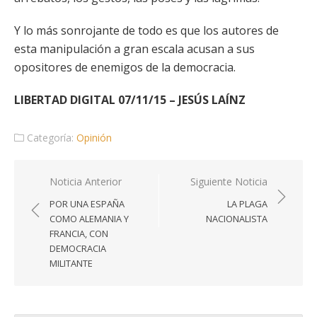
Y lo más sonrojante de todo es que los autores de
esta manipulación a gran escala acusan a sus
opositores de enemigos de la democracia.
LIBERTAD DIGITAL 07/11/15 – JESÚS LAÍNZ
Categoría:
Opinión
Navegación
Noticia Anterior
Siguiente Noticia
de
POR UNA ESPAÑA
LA PLAGA
entradas
COMO ALEMANIA Y
NACIONALISTA
FRANCIA, CON
DEMOCRACIA
MILITANTE