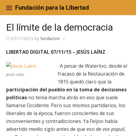
Skip
to
Fundación para la Libertad
content
El límite de la democracia
07/11/2015
by
fundacion
/
LIBERTAD DIGITAL 07/11/15 – JESÚS LAÍNZ
· A pesar de Waterloo, desde el
fracaso de la Restauración de
Jesús Laínz
1815 quedó claro que la
participación del pueblo en la toma de decisiones
políticas
no tenía marcha atrás en eso que suele
llamarse Occidente. Pero sus mismos partidarios, los
liberales de la época, fueron conscientes de sus
inconvenientes y contradicciones. Ya Feijoo había
advertido medio siglo antes de que eso de
v
ox populi,