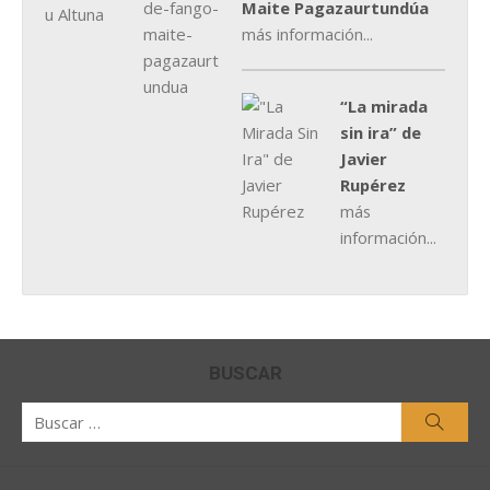
Maite Pagazaurtundúa
más información...
“La mirada
sin ira” de
Javier
Rupérez
más
información...
BUSCAR
Buscar
Busca
por: