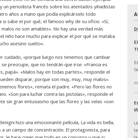
 y un periodista francés sobre los atentados yihadistas
cuatro años a mano que podía explicárselo todo
A
a si sabe el por qué, el famoso why de su oficio. «Sí,
s malos no son amables». No hay una verdad más
D
ez del niño hace mucho para explicar el por qué se mataba
E
ucho asesino suelto».
T
ner cuidado, «porque luego nos tenemos que cambiar
E
o se preocupe, que no tendrán que irse: «Francia es
Gr
os, papá». «Malos hay en todas partes», responde el
s pueden disparar, porque son muy, muy, muy malos».
m
tenemos flores», remata el padre. «Pero las flores no
iano. «Son para luchar contra las pistolas», responde el
te sin gran entusiasmo que las flores y las velas «son
E
I
enigni hizo una emocionante película, La vida es bella,
U
os a un campo de concentración. El protagonista, para
t
rror, le hace creer que todo es un concurso y que si
la