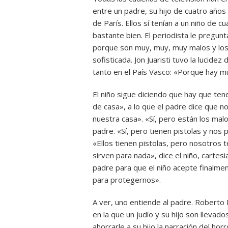
entre un padre, su hijo de cuatro años
de París. Ellos sí tenían a un niño de 
bastante bien. El periodista le pregunt
porque son muy, muy, muy malos y lo
sofisticada. Jon Juaristi tuvo la lucid
tanto en el País Vasco: «Porque hay m
El niño sigue diciendo que hay que te
de casa», a lo que el padre dice que n
nuestra casa». «Sí, pero están los mal
padre. «Sí, pero tienen pistolas y no
«Ellos tienen pistolas, pero nosotros 
sirven para nada», dice el niño, cartes
padre para que el niño acepte finalmen
para protegernos».
A ver, uno entiende al padre. Roberto B
en la que un judío y su hijo son llevad
ahorrarle a su hijo la narración del ho