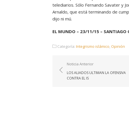
telediarios. Sólo Fernando Savater y Jon
Arnaldo, que está terminando de cump
dijo ni mú.
EL MUNDO – 23/11/15 – SANTIAGO
Categoría:
Integrismo islámico
,
Opinión
Navegación
Noticia Anterior
de
LOS ALIADOS ULTIMAN LA OFENSIVA
entradas
CONTRA EL IS