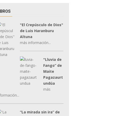
IBROS
"El Crepúsculo de Dios"
de Luis Haranburu
Altuna
más información...
"Lluvia de
Fango” de
Maite
Pagazaurt
undúa
más
formación...
“La mirada sin ira” de