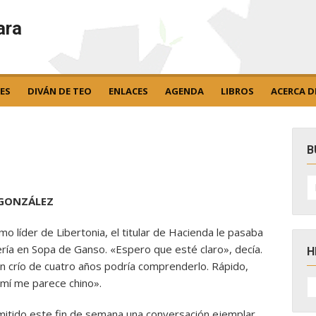
ara
ES
DIVÁN DE TEO
ENLACES
AGENDA
LIBROS
ACERCA D
B
B
po
 GONZÁLEZ
o líder de Libertonia, el titular de Hacienda le pasaba
ería en Sopa de Ganso. «Espero que esté claro», decía.
H
un crío de cuatro años podría comprenderlo. Rápido,
H
A mí me parece chino».
D
N
mitido este fin de semana una conversación ejemplar