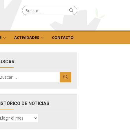
Buscar
Buscar
por:
E
ACTIVIDADES
CONTACTO
USCAR
uscar
Buscar
r:
ISTÓRICO DE NOTICIAS
ISTÓRICO
E
OTICIAS