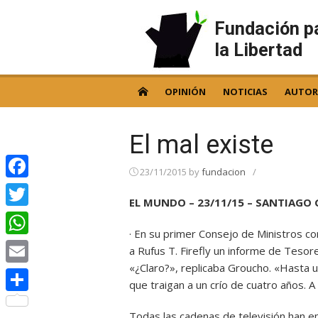
Skip
to
Fundación p
content
la Libertad
OPINIÓN
NOTICIAS
AUTOR
El mal existe
23/11/2015
by
fundacion
/
Facebook
EL MUNDO – 23/11/15 – SANTIAGO
Twitter
· En su primer Consejo de Ministros com
WhatsApp
a Rufus T. Firefly un informe de Tesor
«¿Claro?», replicaba Groucho. «Hasta 
Email
que traigan a un crío de cuatro años. 
Compartir
Todas las cadenas de televisión han e