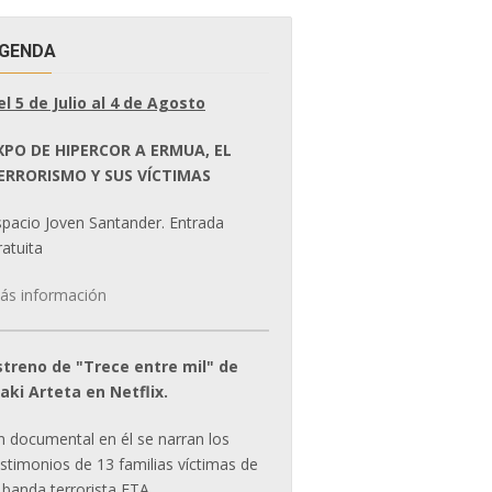
GENDA
el 5 de Julio al 4 de Agosto
XPO DE HIPERCOR A ERMUA, EL
ERRORISMO Y SUS VÍCTIMAS
spacio Joven Santander. Entrada
atuita
ás información
streno de "Trece entre mil" de
ñaki Arteta en Netflix.
n documental en él se narran los
estimonios de 13 familias víctimas de
 banda terrorista ETA.