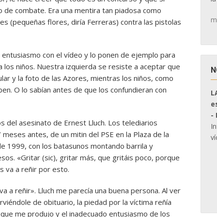
o de combate. Era una mentira tan piadosa como
m
res (pequeñas flores, diría Ferreras) contra las pistolas
 entusiasmo con el vídeo y lo ponen de ejemplo para
a los niños. Nuestra izquierda se resiste a aceptar que
N
ular y la foto de las Azores, mientras los niños, como
aben. O lo sabían antes de que los confundieran con
L
e
-
 del asesinato de Ernest Lluch. Los telediarios
I
eses antes, de un mitin del PSE en la Plaza de la
ví
 de 1999, con los batasunos montando barrila y
sos. «Gritar (sic), gritar más, que gritáis poco, porque
s va a reñir por esto.
va a reñir». Lluch me parecía una buena persona. Al ver
rviéndole de obituario, la piedad por la víctima reñía
al que me produjo y el inadecuado entusiasmo de los