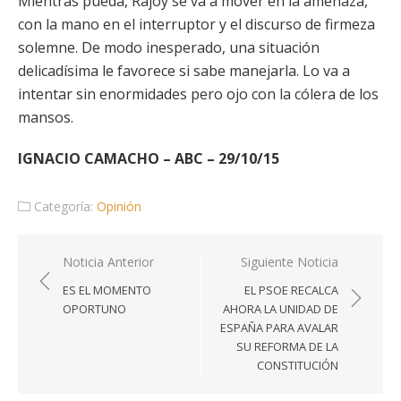
Mientras pueda, Rajoy se va a mover en la amenaza,
con la mano en el interruptor y el discurso de firmeza
solemne. De modo inesperado, una situación
delicadísima le favorece si sabe manejarla. Lo va a
intentar sin enormidades pero ojo con la cólera de los
mansos.
IGNACIO CAMACHO – ABC – 29/10/15
Categoría:
Opinión
Navegación
Noticia Anterior
Siguiente Noticia
de
ES EL MOMENTO
EL PSOE RECALCA
entradas
OPORTUNO
AHORA LA UNIDAD DE
ESPAÑA PARA AVALAR
SU REFORMA DE LA
CONSTITUCIÓN