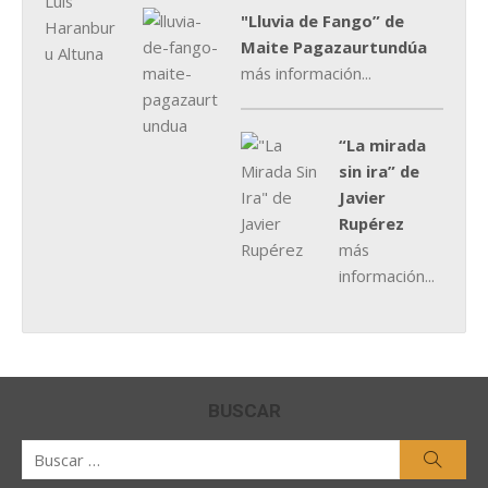
"Lluvia de Fango” de
Maite Pagazaurtundúa
más información...
“La mirada
sin ira” de
Javier
Rupérez
más
información...
BUSCAR
Buscar
Busca
por: