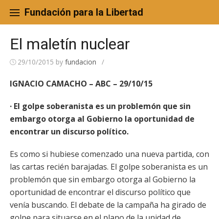
Skip
to
Fundación para la Libertad
content
El maletín nuclear
29/10/2015
by
fundacion
/
IGNACIO CAMACHO – ABC – 29/10/15
· El golpe soberanista es un problemón que sin
embargo otorga al Gobierno la oportunidad de
encontrar un discurso político.
Es como si hubiese comenzado una nueva partida, con
las cartas recién barajadas. El golpe soberanista es un
problemón que sin embargo otorga al Gobierno la
oportunidad de encontrar el discurso político que
venía buscando. El debate de la campaña ha girado de
golpe para situarse en el plano de la unidad de