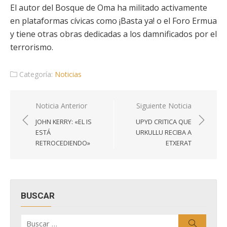
El autor del Bosque de Oma ha militado activamente
en plataformas cívicas como ¡Basta ya! o el Foro Ermua
y tiene otras obras dedicadas a los damnificados por el
terrorismo.
Categoría:
Noticias
Navegación
Noticia Anterior
Siguiente Noticia
de
JOHN KERRY: «EL IS
UPYD CRITICA QUE
entradas
ESTÁ
URKULLU RECIBA A
RETROCEDIENDO»
ETXERAT
BUSCAR
Buscar
Buscar
por: