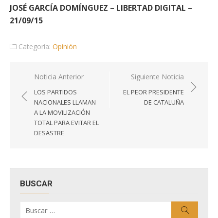
JOSÉ GARCÍA DOMÍNGUEZ – LIBERTAD DIGITAL –
21/09/15
Categoría:
Opinión
Navegación
Noticia Anterior
Siguiente Noticia
de
LOS PARTIDOS
EL PEOR PRESIDENTE
entradas
NACIONALES LLAMAN
DE CATALUÑA
A LA MOVILIZACIÓN
TOTAL PARA EVITAR EL
DESASTRE
BUSCAR
Buscar
Buscar
por: