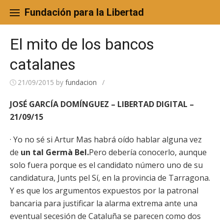
Skip
to
Fundación para la Libertad
content
El mito de los bancos
catalanes
21/09/2015
by
fundacion
/
JOSÉ GARCÍA DOMÍNGUEZ – LIBERTAD DIGITAL –
21/09/15
· Yo no sé si Artur Mas habrá oído hablar alguna vez
de
un tal Germà Bel.
Pero debería conocerlo, aunque
solo fuera porque es el candidato número uno de su
candidatura, Junts pel Sí, en la provincia de Tarragona.
Y es que los argumentos expuestos por la patronal
bancaria para justificar la alarma extrema ante una
eventual secesión de Cataluña se parecen como dos