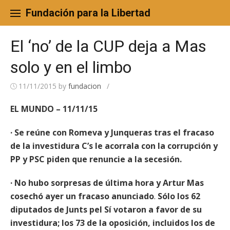
Skip
to
Fundación para la Libertad
content
El ‘no’ de la CUP deja a Mas
solo y en el limbo
11/11/2015
by
fundacion
/
EL MUNDO – 11/11/15
· Se reúne con Romeva y Junqueras tras el fracaso
de la investidura C’s le acorrala con la corrupción y
PP y PSC piden que renuncie a la secesión.
· No hubo sorpresas de última hora y Artur Mas
cosechó ayer un fracaso anunciado
.
Sólo los 62
diputados de Junts pel Sí votaron a favor de su
investidura; los 73 de la oposición, incluidos los de