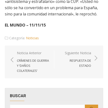
«antisistema y estrafalario» como la CUP. «Usted no
sólo se ha convertido en un problema para España,
sino para la comunidad internacional», le reprochó.
EL MUNDO – 11/11/15
Categoría:
Noticias
Navegación
Noticia Anterior
Siguiente Noticia
de
CRÍMENES DE GUERRA
RESPUESTA DE
entradas
Y ‘DAÑOS
ESTADO
COLATERALES’
BUSCAR
Buscar