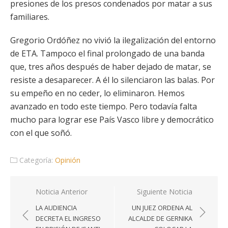
presiones de los presos condenados por matar a sus
familiares.
Gregorio Ordóñez no vivió la ilegalización del entorno
de ETA. Tampoco el final prolongado de una banda
que, tres años después de haber dejado de matar, se
resiste a desaparecer. A él lo silenciaron las balas. Por
su empeño en no ceder, lo eliminaron. Hemos
avanzado en todo este tiempo. Pero todavía falta
mucho para lograr ese País Vasco libre y democrático
con el que soñó.
Categoría:
Opinión
Navegación
Noticia Anterior
Siguiente Noticia
de
LA AUDIENCIA
UN JUEZ ORDENA AL
entradas
DECRETA EL INGRESO
ALCALDE DE GERNIKA