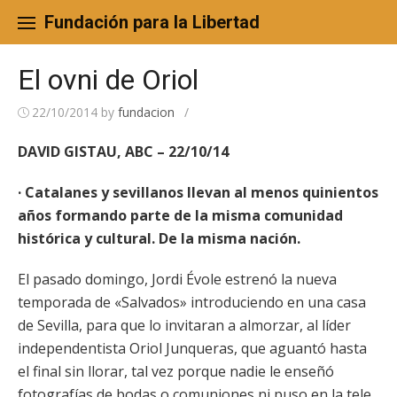
Skip
to
Fundación para la Libertad
content
El ovni de Oriol
22/10/2014
by
fundacion
/
DAVID GISTAU, ABC – 22/10/14
· Catalanes y sevillanos llevan al menos quinientos
años formando parte de la misma comunidad
histórica y cultural. De la misma nación.
El pasado domingo, Jordi Évole estrenó la nueva
temporada de «Salvados» introduciendo en una casa
de Sevilla, para que lo invitaran a almorzar, al líder
independentista Oriol Junqueras, que aguantó hasta
el final sin llorar, tal vez porque nadie le enseñó
fotografías de bodas o comuniones ni puso en la tele