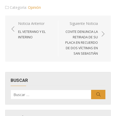
Categoría:
Opinión
Navegación
Noticia Anterior
Siguiente Noticia
de
EL VETERANO Y EL
COVITE DENUNCIA LA
entradas
INTERINO
RETIRADA DE SU
PLACA EN RECUERDO
DE DOS VÍCTIMAS EN
SAN SEBASTIÁN
BUSCAR
Buscar
Buscar
por: