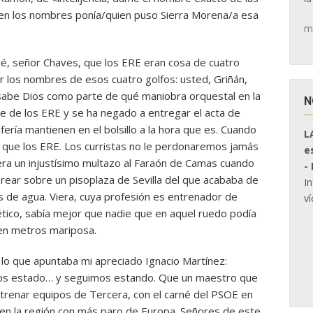
ien los nombres ponía/quien puso Sierra Morena/a esa
m
ué, señor Chaves, que los ERE eran cosa de cuatro
r los nombres de esos cuatro golfos: usted, Griñán,
e sabe Dios como parte de qué maniobra orquestal en la
N
re de los ERE y se ha negado a entregar el acta de
ría mantienen en el bolsillo a la hora que es. Cuando
L
s que los ERE. Los curristas no le perdonaremos jamás
e
era un injustísimo multazo al Faraón de Camas cuando
-
rear sobre un pisoplaza de Sevilla del que acababa de
I
s de agua. Viera, cuya profesión es entrenador de
ví
Atlético, sabía mejor que nadie que en aquel ruedo podía
cien metros mariposa.
 lo que apuntaba mi apreciado Ignacio Martínez:
s estado… y seguimos estando. Que un maestro que
ntrenar equipos de Tercera, con el carné del PSOE en
 en la región con más paro de Europa. Señores de este