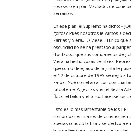
cosas»; o en plan Machado, de «qué b
serranía».
En ese plan, el Supremo ha dicho: «¿Q
golfos? Pues nosotros le vamos a deci
Zarrías y Viera». O Viese. El único qu
oscuridad no se ha prestado al paripe
diputado… que sus compañeros de golfe
Viera ha hecho cosas terribles. Peore
que como delegado de la Junta le pusi
el 12 de octubre de 1999 se negó a to
zarpar Noé con el arca: con dos cuarta
fútbol en el Algeciras y en el Sevilla 
flotar el balón y el toro…hacerse los 
Esto es lo más lamentable de los ERE,
comprobar en manos de quiénes hemo
apenas conoció la tiza y se dedicó a e
la boca llegara a consejero de Empleo