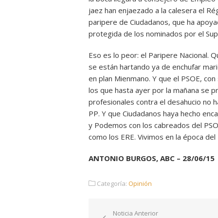
jaez han enjaezado a la calesera el R
paripere de Ciudadanos, que ha apoyad
protegida de los nominados por el Su
Eso es lo peor: el Paripere Nacional.
se están hartando ya de enchufar mari
en plan Mienmano. Y que el PSOE, con 
los que hasta ayer por la mañana se p
profesionales contra el desahucio no h
PP. Y que Ciudadanos haya hecho encaj
y Podemos con los cabreados del PSOE.
como los ERE. Vivimos en la época del 
ANTONIO BURGOS, ABC – 28/06/15
Categoría:
Opinión
Navegación
Noticia Anterior