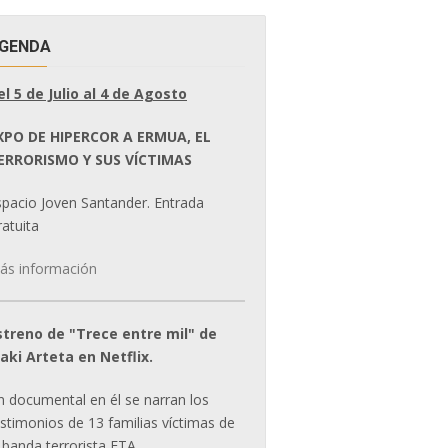
GENDA
el 5 de Julio al 4 de Agosto
XPO DE HIPERCOR A ERMUA, EL
ERRORISMO Y SUS VÍCTIMAS
spacio Joven Santander. Entrada
atuita
ás información
streno de "Trece entre mil" de
ñaki Arteta en Netflix.
n documental en él se narran los
estimonios de 13 familias víctimas de
 banda terrorista ETA.