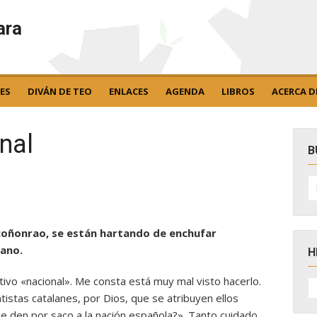
ara
ES
DIVÁN DE TEO
ENLACES
AGENDA
LIBROS
ACERCA D
onal
B
B
po
 coñonrao, se están hartando de enchufar
ano.
H
ivo «nacional». Me consta está muy mal visto hacerlo.
H
D
tistas catalanes, por Dios, que se atribuyen ellos
N
e le den por saco a la nación española?». Tanto cuidado