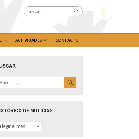
Buscar
Buscar
por:
E
ACTIVIDADES
CONTACTO
USCAR
uscar
Buscar
r:
ISTÓRICO DE NOTICIAS
ISTÓRICO
E
OTICIAS