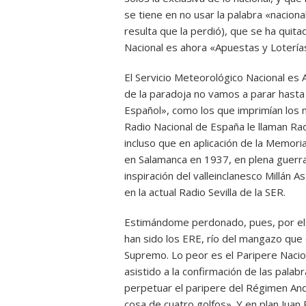
se tiene en no usar la palabra «nacion
resulta que la perdió), que se ha quit
Nacional es ahora «Apuestas y Lotería
El Servicio Meteorológico Nacional es A
de la paradoja no vamos a parar hasta
Español», como los que imprimían los n
Radio Nacional de España le llaman R
incluso que en aplicación de la Memori
en Salamanca en 1937, en plena guerr
inspiración del valleinclanesco Millán 
en la actual Radio Sevilla de la SER.
Estimándome perdonado, pues, por el u
han sido los ERE, río del mangazo qu
Supremo. Lo peor es el Paripere Nacion
asistido a la confirmación de las pala
perpetuar el paripere del Régimen An
cosa de cuatro golfos». Y en plan Juan