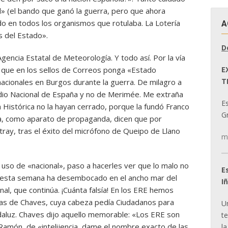
al» (el bando que ganó la guerra, pero que ahora
ado en todos los organismos que rotulaba. La Lotería
A
s del Estado».
D
gencia Estatal de Meteorología. Y todo así. Por la vía
E
 que en los sellos de Correos ponga «Estado
T
acionales en Burgos durante la guerra. De milagro a
adio Nacional de España y no de Merimée. Me extraña
E
a Histórica no la hayan cerrado, porque la fundó Franco
Gr
a, como aparato de propaganda, dicen que por
Astray, tras el éxito del micrófono de Queipo de Llano
m
so de «nacional», paso a hacerles ver que lo malo no
E
e esta semana ha desembocado en el ancho mar del
I
al, que continúa. ¡Cuánta falsía! En los ERE hemos
bras de Chaves, cuya cabeza pedía Ciudadanos para
U
daluz. Chaves dijo aquello memorable: «Los ERE son
t
 Ramón, de «intelijencia, dame el nombre exacto de las
la