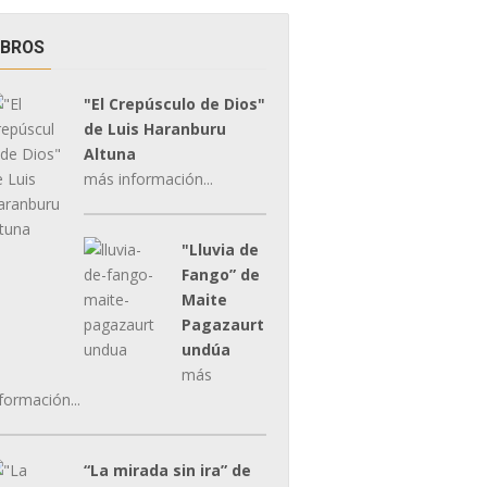
IBROS
"El Crepúsculo de Dios"
de Luis Haranburu
Altuna
más información...
"Lluvia de
Fango” de
Maite
Pagazaurt
undúa
más
formación...
“La mirada sin ira” de