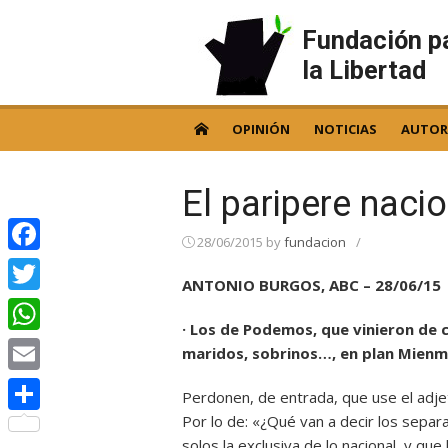
Skip
to
Fundación p
content
la Libertad
OPINIÓN
NOTICIAS
AUTOR
El paripere naci
28/06/2015
by
fundacion
/
Facebook
ANTONIO BURGOS, ABC – 28/06/15
Twitter
· Los de Podemos, que vinieron de
WhatsApp
maridos, sobrinos…, en plan Mienm
Email
Perdonen, de entrada, que use el adjet
Por lo de: «¿Qué van a decir los separa
Compartir
solos la exclusiva de lo nacional, y qu