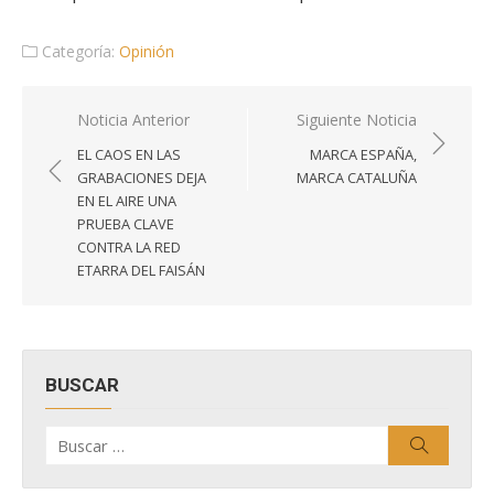
Categoría:
Opinión
Navegación
Noticia Anterior
Siguiente Noticia
de
EL CAOS EN LAS
MARCA ESPAÑA,
entradas
GRABACIONES DEJA
MARCA CATALUÑA
EN EL AIRE UNA
PRUEBA CLAVE
CONTRA LA RED
ETARRA DEL FAISÁN
BUSCAR
Buscar
Buscar
por: