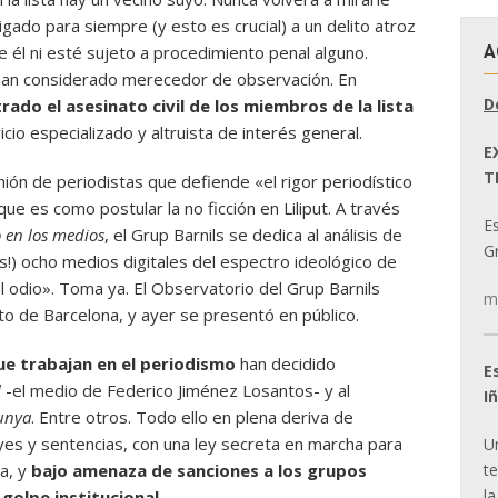
gado para siempre (y esto es crucial) a un delito atroz
A
él ni esté sujeto a procedimiento penal alguno.
 han considerado merecedor de observación. En
D
rado el asesinato civil de los miembros de la lista
cio especializado y altruista de interés general.
E
T
unión de periodistas que defiende «el rigor periodístico
ue es como postular la no ficción en Liliput. A través
E
o en los medios
, el Grup Barnils se dedica al análisis de
Gr
!) ocho medios digitales del espectro ideológico de
 odio». Toma ya. El Observatorio del Grup Barnils
m
to de Barcelona, y ayer se presentó en público.
ue trabajan en el periodismo
han decidido
E
l
-el medio de Federico Jiménez Losantos- y al
I
unya
. Entre otros. Todo ello en plena deriva de
leyes y sentencias, con una ley secreta en marcha para
U
t
na, y
bajo amenaza de sanciones a los grupos
la
golpe institucional
.