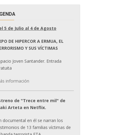
GENDA
el 5 de Julio al 4 de Agosto
XPO DE HIPERCOR A ERMUA, EL
ERRORISMO Y SUS VÍCTIMAS
spacio Joven Santander. Entrada
atuita
ás información
streno de "Trece entre mil" de
ñaki Arteta en Netflix.
n documental en él se narran los
estimonios de 13 familias víctimas de
 banda terrorista ETA.