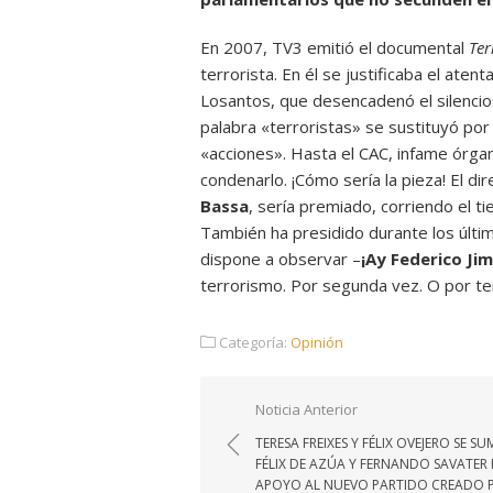
En 2007, TV3 emitió el documental
Ter
terrorista. En él se justificaba el at
Losantos, que desencadenó el silencios
palabra «terroristas» se sustituyó por
«acciones». Hasta el CAC, infame órgan
condenarlo. ¡Cómo sería la pieza! El di
Bassa
, sería premiado, corriendo el t
También ha presidido durante los últim
dispone a observar –
¡Ay Federico Jim
terrorismo. Por segunda vez. O por te
Categoría:
Opinión
Navegación
Noticia Anterior
de
TERESA FREIXES Y FÉLIX OVEJERO SE S
entradas
FÉLIX DE AZÚA Y FERNANDO SAVATER 
APOYO AL NUEVO PARTIDO CREADO 