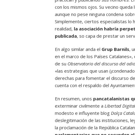
con los mismos ojos. Su vecino queda li
aunque no pese ninguna condena sobre 
Simplemente, ciertos especialistas lo
realidad,
la asociación habría perpet
publicada
, so capa de prestar un servi
En algo similar anda el
Grup Barnils
, 
en el marco de los Países Catalanes», q
de su
Observatorio del discurso del odi
«las estrategias que usan (¡condenados
derechas para fomentar el discurso del
cuenta con el respaldo del Ayuntamien
En resumen, unos
pancatalanistas q
exterminar civilmente a
Libertad Digita
modesto e influyente blog
Dolça Catal
deslegitimación de las instituciones, 
la proclamación de la República Catala
parlamentarios que no secunden el 