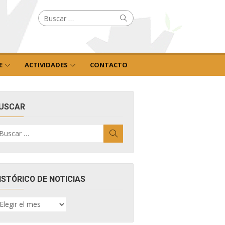
Buscar
Buscar
por:
E
ACTIVIDADES
CONTACTO
USCAR
uscar
Buscar
r:
ISTÓRICO DE NOTICIAS
ISTÓRICO
E
OTICIAS