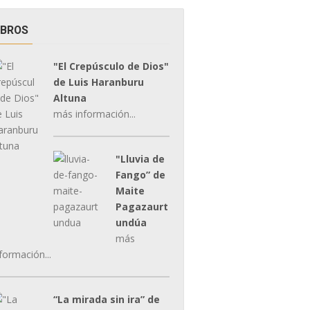
IBROS
"El Crepúsculo de Dios"
de Luis Haranburu
Altuna
más información...
"Lluvia de
Fango” de
Maite
Pagazaurt
undúa
más
formación...
“La mirada sin ira” de