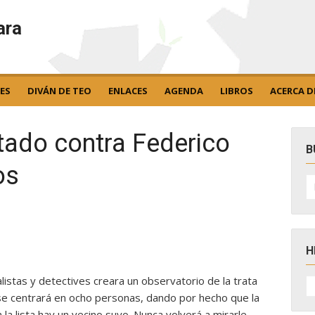
ara
ES
DIVÁN DE TEO
ENLACES
AGENDA
LIBROS
ACERCA D
tado contra Federico
B
os
B
po
H
H
listas y detectives creara un observatorio de la trata
D
 se centrará en ocho personas, dando por hecho que la
N
la lista hay un vecino suyo. Nunca volverá a mirarle