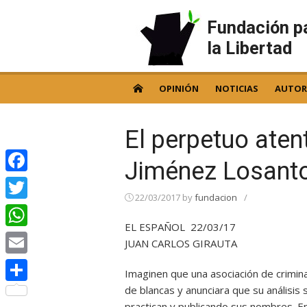
Skip
to
Fundación p
content
la Libertad
OPINIÓN
NOTICIAS
AUTOR
El perpetuo aten
Jiménez Losant
Facebook
22/03/2017
by
fundacion
/
Twitter
EL ESPAÑOL 22/03/17
WhatsApp
JUAN CARLOS GIRAUTA
Email
Imaginen que una asociación de crimina
de blancas y anunciara que su análisis
Compartir
practican y publicando sus nombres. En 