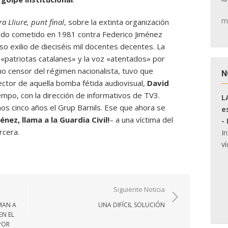
m
ra Lliure, punt final
, sobre la extinta organización
entado cometido en 1981 contra Federico Jiménez
o exilio de dieciséis mil docentes decentes. La
 «patriotas catalanes» y la voz «atentados» por
o censor del régimen nacionalista, tuvo que
N
rector de aquella bomba fétida audiovisual,
David
iempo, con la dirección de informativos de TV3.
L
os cinco años el Grup Barnils. Ese que ahora se
e
énez, llama a la Guardia Civil!
– a una víctima del
-
rcera.
I
ví
Siguiente Noticia
UMAN A
UNA DIFÍCIL SOLUCIÓN
EN EL
POR