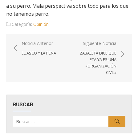
a su perro. Mala perspectiva sobre todo para los que
no tenemos perro.
Categoría:
Opinión
Navegación
Noticia Anterior
Siguiente Noticia
de
EL ASCO Y LA PENA
ZABALETA DICE QUE
entradas
ETA YA ES UNA
«ORGANIZACIÓN
CIVIL»
BUSCAR
Buscar
Buscar
por: