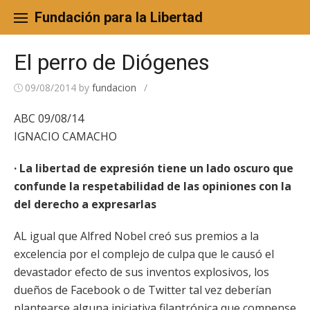
Skip
to
Fundación para la Libertad
content
El perro de Diógenes
09/08/2014
by
fundacion
/
ABC 09/08/14
IGNACIO CAMACHO
· La libertad de expresión tiene un lado oscuro que
confunde la respetabilidad de las opiniones con la
del derecho a expresarlas
AL igual que Alfred Nobel creó sus premios a la
excelencia por el complejo de culpa que le causó el
devastador efecto de sus inventos explosivos, los
dueños de Facebook o de Twitter tal vez deberían
plantearse alguna iniciativa filantrópica que compense