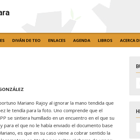
ara
ES
DIVÁN DE TEO
ENLACES
AGENDA
LIBROS
ACERCA D
B
B
po
 GONZÁLEZ
portuno Mariano Rajoy al ignorar la mano tendida que
hez le tendía para la foto. Uno comprende que el
H
 PP se sintiera humillado en un encuentro en el que su
H
o y para el que no le había enviado el documento base
D
Mariano, es que en su caso viene a cobrar sentido la
N