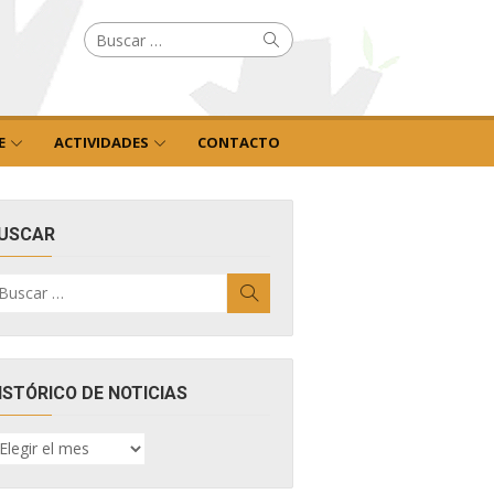
Buscar
Buscar
por:
E
ACTIVIDADES
CONTACTO
USCAR
uscar
Buscar
r:
ISTÓRICO DE NOTICIAS
ISTÓRICO
E
OTICIAS