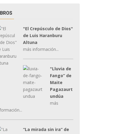
IBROS
"El Crepúsculo de Dios"
de Luis Haranburu
Altuna
más información...
"Lluvia de
Fango” de
Maite
Pagazaurt
undúa
más
formación...
“La mirada sin ira” de