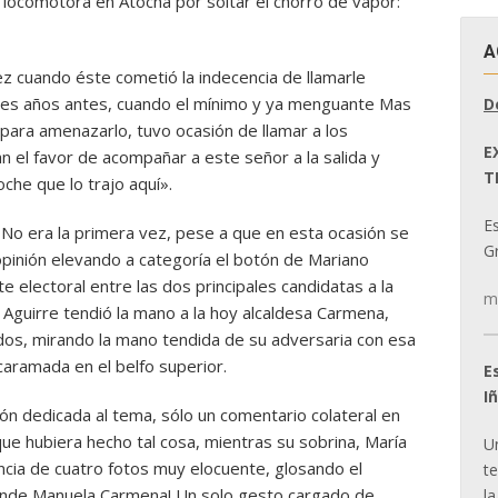
a locomotora en Atocha por soltar el chorro de vapor:
A
z cuando éste cometió la indecencia de llamarle
Tres años antes, cuando el mínimo y ya menguante Mas
D
para amenazarlo, tuvo ocasión de llamar a los
E
an el favor de acompañar a este señor a la salida y
T
che que lo trajo aquí».
E
No era la primera vez, pese a que en esta ocasión se
Gr
pinión elevando a categoría el botón de Mariano
electoral entre las dos principales candidatas a la
m
e Aguirre tendió la mano a la hoy alcaldesa Carmena,
dos, mirando la mano tendida de su adversaria con esa
aramada en el belfo superior.
E
I
ón dedicada al tema, sólo un comentario colateral en
ue hubiera hecho tal cosa, mientras su sobrina, María
U
cia de cuatro fotos muy elocuente, glosando el
t
rande Manuela Carmena! Un solo gesto cargado de
la