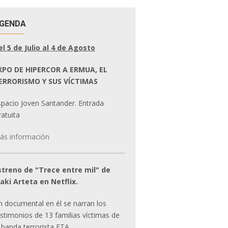
GENDA
el 5 de Julio al 4 de Agosto
XPO DE HIPERCOR A ERMUA, EL
ERRORISMO Y SUS VÍCTIMAS
spacio Joven Santander. Entrada
atuita
ás información
streno de "Trece entre mil" de
ñaki Arteta en Netflix.
n documental en él se narran los
estimonios de 13 familias víctimas de
 banda terrorista ETA.