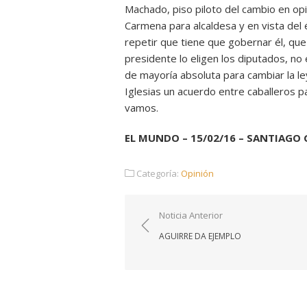
Machado, piso piloto del cambio en op
Carmena para alcaldesa y en vista del 
repetir que tiene que gobernar él, qu
presidente lo eligen los diputados, no 
de mayoría absoluta para cambiar la ley
Iglesias un acuerdo entre caballeros p
vamos.
EL MUNDO – 15/02/16 – SANTIAGO
Categoría:
Opinión
Navegación
Noticia Anterior
de
AGUIRRE DA EJEMPLO
entradas