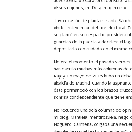
advertencia de Caracol el del Bulto a l
«Esos cojones, en Despeñaperros».
Tuvo ocasión de plantarse ante Sánche
«indecente» en un debate electoral. 
se plantó en su despacho presidencial 
guardias de la puerta y decirles: «Hag
depositarlo con cuidado en el mismo co
No era el momento el pasado viernes. 
han escrito muchas más columnas de o
Rajoy. En mayo de 2015 hubo un debate 
alcaldía de Madrid. Cuando la aspirant
ésta permaneció con los brazos cruza
sonrisa condescendiente que tiene enc
No recuerdo una sola columna de opini
mi blog. Manuela, mentirosuela, negó q
Noguerol Carmena, colgaba una secuen
desplante con el texto siguiente: «¡G