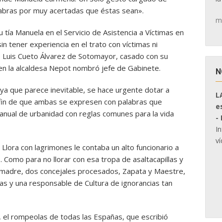
labras por muy acertadas que éstas sean».
m
 tía Manuela en el Servicio de Asistencia a Víctimas en
sin tener experiencia en el trato con víctimas ni
e Luis Cueto Álvarez de Sotomayor, casado con su
n la alcaldesa Nepot nombró jefe de Gabinete.
N
ya que parece inevitable, se hace urgente dotar a
L
 fin de que ambas se expresen con palabras que
e
anual de urbanidad con reglas comunes para la vida
-
I
ví
Llora con lagrimones le contaba un alto funcionario a
. Como para no llorar con esa tropa de asaltacapillas y
 madre, dos concejales procesados, Zapata y Maestre,
as y una responsable de Cultura de ignorancias tan
, el rompeolas de todas las Españas, que escribió