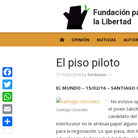
Skip
to
Fundación p
content
la Libertad
OPINIÓN
NOTICIAS
AUTOR
El piso piloto
15/02/2016
by
fundacion
/
Facebook
EL MUNDO – 15/02/16 – SANTIAGO
Twitter
· No estuvo o
WhatsApp
el joven Sánc
Santiago González
candidato del
Email
interlocutor no le atribuía papel algun
para la negociación. Lo que pasa, don 
Compartir