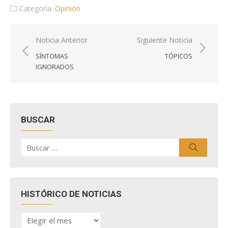
Categoría:
Opinión
Navegación
Noticia Anterior
Siguiente Noticia
de
SÍNTOMAS
TÓPICOS
entradas
IGNORADOS
BUSCAR
Buscar
Buscar
por:
HISTÓRICO DE NOTICIAS
HISTÓRICO
DE