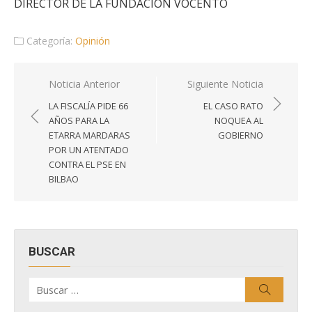
DIRECTOR DE LA FUNDACIÓN VOCENTO
Categoría:
Opinión
Navegación
Noticia Anterior
Siguiente Noticia
de
LA FISCALÍA PIDE 66
EL CASO RATO
entradas
AÑOS PARA LA
NOQUEA AL
ETARRA MARDARAS
GOBIERNO
POR UN ATENTADO
CONTRA EL PSE EN
BILBAO
BUSCAR
Buscar
Buscar
por: