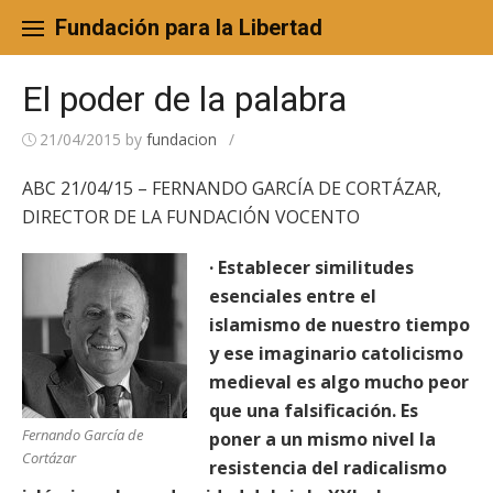
Skip
to
Fundación para la Libertad
content
El poder de la palabra
21/04/2015
by
fundacion
/
ABC 21/04/15 – FERNANDO GARCÍA DE CORTÁZAR,
DIRECTOR DE LA FUNDACIÓN VOCENTO
· Establecer similitudes
esenciales entre el
islamismo de nuestro tiempo
y ese imaginario catolicismo
medieval es algo mucho peor
que una falsificación. Es
Fernando García de
poner a un mismo nivel la
Cortázar
resistencia del radicalismo