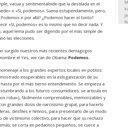
le, vacua y sentimentaloide que la destilada en el
puede» o «Sí, podemos». Suena estupendamente, pero,
¿Podemos ir por allá? ¿Podemos hacer el tonto?
ecir «Sí, podemos» es lo mismo que no decir nada. Y
io, aquel lema pudo ser digerido por el más simple de
ó las elecciones.
han surgido nuestros más recientes demagogos
 nombre el Yes, we can de Obama:
Podemos.
 homenaje a los grandes expertos locales en potitos:
mostrado insuperables en la esloganización de su
 hasta por el más tierno entendimiento. Se empieza a
costumbrando a los futuros consumidores; se articula en
nos roba»), fácilmente comprensibles, memorizables y
 con grandes dosis de narcisismo grupal, para hacerlo
eras, desfiles e himnos, para presentarlo de un modo
o de victimismo colectivo, para hacer que su rechazo
demás; se corta en pedacitos pequeños, se cuece a