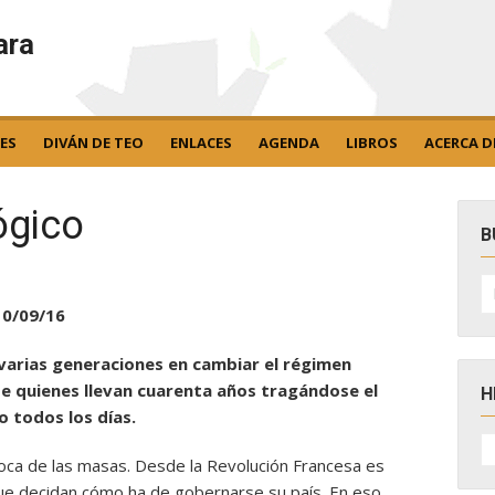
ara
ES
DIVÁN DE TEO
ENLACES
AGENDA
LIBROS
ACERCA D
ógico
B
B
po
10/09/16
 varias generaciones en cambiar el régimen
de quienes llevan cuarenta años tragándose el
H
 todos los días.
H
D
poca de las masas. Desde la Revolución Francesa es
N
que decidan cómo ha de gobernarse su país. En eso