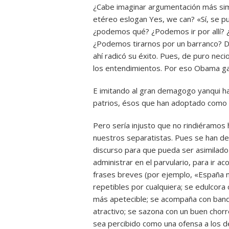
¿Cabe imaginar argumentación más simp
etéreo eslogan Yes, we can? «Sí, se 
¿podemos qué? ¿Podemos ir por allí? 
¿Podemos tirarnos por un barranco? D
ahí radicó su éxito. Pues, de puro nec
los entendimientos. Por eso Obama gan
E imitando al gran demagogo yanqui 
patrios, ésos que han adoptado como
Pero sería injusto que no rindiéramos
nuestros separatistas. Pues se han de
discurso para que pueda ser asimilado
administrar en el parvulario, para ir a
frases breves (por ejemplo, «España 
repetibles por cualquiera; se edulcora
más apetecible; se acompaña con band
atractivo; se sazona con un buen chorr
sea percibido como una ofensa a los 