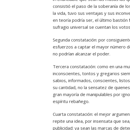
consistió el paso de la soberanía de l
la vida, tuvo sus ventajas y sus incon
en teoría podría ser, el último bastión 
sufragio universal se cuentan los votos
Segunda constatación: por consiguien
esfuerzos a captar el mayor número de
no podrían alcanzar el poder.
Tercera constatación: como en una mul
inconscientes, tontos y gregarios sie
sabios, informados, conscientes, listo
su cantidad, no la sensatez de quienes
gran mayoría de manipulables por ignor
espíritu rebañego.
Cuarta constatación: el mejor argumen
repite una idea, por insensata que se
publicidad: ya sean las marcas de det