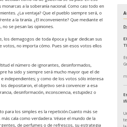
os monarcas a la soberanía nacional. Como casi todo en
venientes. ¿La ventaja? Que el pueblo siempre será, o
A
frente a la tiranía. ¿El inconveniente? Que mediante el
, no se pesan las opiniones.
D
E
te, los demagogos de toda época y lugar dedican sus
T
 votos, no importa cómo. Pues sin esos votos ellos
E
Gr
titud el número de ignorantes, desinformados,
mpre ha sido y siempre será mucho mayor que el de
m
s e independientes; y como de los votos sólo interesa
 los depositaron, el objetivo será convencer a esa
ancia, desinformación, inconsciencia, estupidez o
E
I
to para los simples es la repetición.Cuanto más se
U
a, más cala como verdadera. Véase el mundo de la
t
ergentes, de perfumes o de refrescos, su estrategia
la