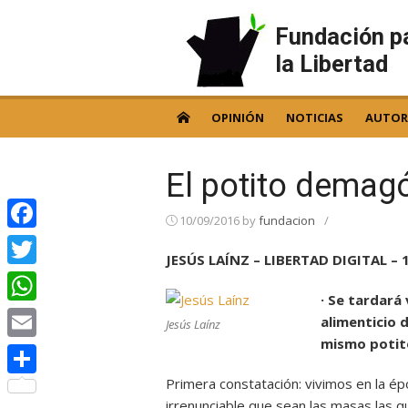
Skip
to
Fundación p
content
la Libertad
OPINIÓN
NOTICIAS
AUTOR
El potito demag
10/09/2016
by
fundacion
/
Facebook
JESÚS LAÍNZ – LIBERTAD DIGITAL – 
Twitter
· Se tardará
WhatsApp
alimenticio 
Jesús Laínz
mismo potito
Email
Primera constatación: vivimos en la é
Compartir
irrenunciable que sean las masas las 