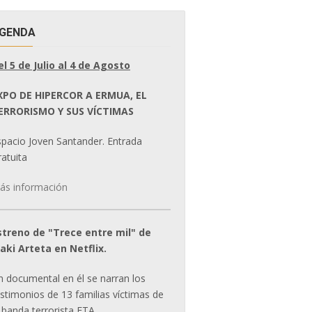
GENDA
el 5 de Julio al 4 de Agosto
XPO DE HIPERCOR A ERMUA, EL
ERRORISMO Y SUS VÍCTIMAS
spacio Joven Santander. Entrada
atuita
ás información
streno de "Trece entre mil" de
ñaki Arteta en Netflix.
n documental en él se narran los
estimonios de 13 familias víctimas de
 banda terrorista ETA.