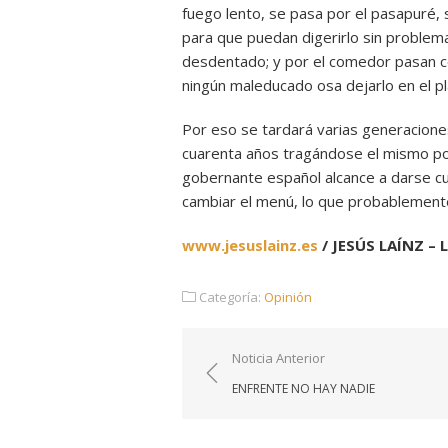
fuego lento, se pasa por el pasapuré, 
para que puedan digerirlo sin problema
desdentado; y por el comedor pasan 
ningún maleducado osa dejarlo en el pl
Por eso se tardará varias generaciones
cuarenta años tragándose el mismo po
gobernante español alcance a darse c
cambiar el menú, lo que probablemen
www.jesuslainz.es
/ JESÚS LAÍNZ – 
Categoría:
Opinión
Navegación
Noticia Anterior
de
ENFRENTE NO HAY NADIE
entradas