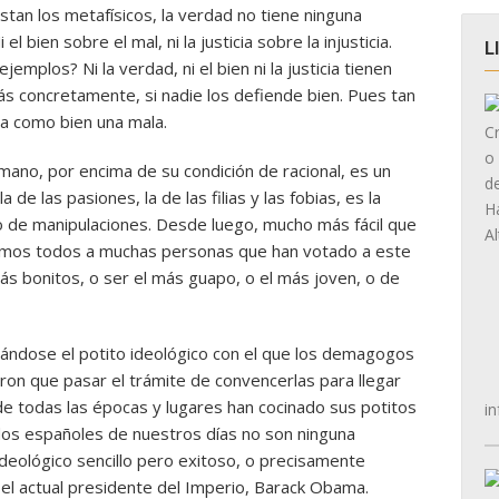
stan los metafísicos, la verdad no tiene ninguna
el bien sobre el mal, ni la justicia sobre la injusticia.
L
jemplos? Ni la verdad, ni el bien ni la justicia tienen
ás concretamente, si nadie los defiende bien. Pues tan
a como bien una mala.
mano, por encima de su condición de racional, es un
 de las pasiones, la de las filias y las fobias, es la
po de manipulaciones. Desde luego, mucho más fácil que
emos todos a muchas personas que han votado a este
ás bonitos, o ser el más guapo, o el más joven, o de
ándose el potito ideológico con el que los demagogos
ron que pasar el trámite de convencerlas para llegar
 de todas las épocas y lugares han cocinado sus potitos
in
dos españoles de nuestros días no son ninguna
deológico sencillo pero exitoso, o precisamente
r el actual presidente del Imperio, Barack Obama.