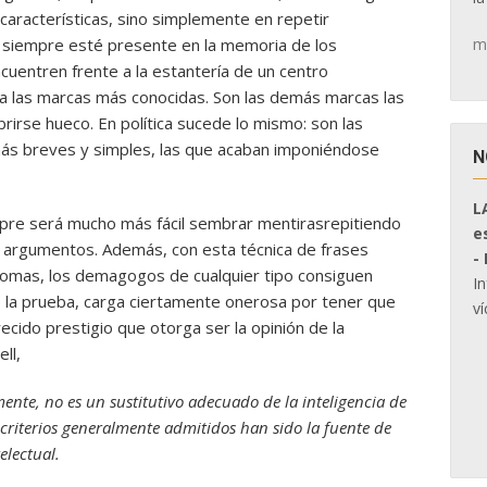
s características, sino simplemente en repetir
m
iempre esté presente en la memoria de los
cuentren frente a la estantería de un centro
va las marcas más conocidas. Son las demás marcas las
irse hueco. En política sucede lo mismo: son las
más breves y simples, las que acaban imponiéndose
N
L
empre será mucho más fácil sembrar mentirasrepitiendo
e
 argumentos. Además, con esta técnica de frases
-
iomas, los demagogos de cualquier tipo consiguen
I
e la prueba, carga ciertamente onerosa por tener que
ví
cido prestigio que otorga ser la opinión de la
ll,
mente, no es un sustitutivo adecuado de la inteligencia de
 criterios generalmente admitidos han sido la fuente de
electual.