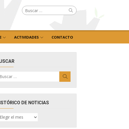
Buscar
Buscar
por:
E
ACTIVIDADES
CONTACTO
USCAR
uscar
Buscar
r:
ISTÓRICO DE NOTICIAS
ISTÓRICO
E
OTICIAS