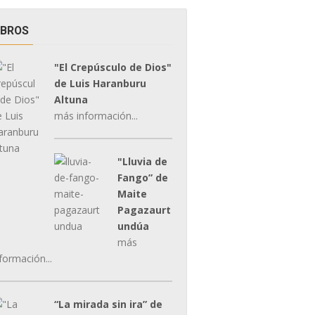
IBROS
"El Crepúsculo de Dios"
de Luis Haranburu
Altuna
más información...
"Lluvia de
Fango” de
Maite
Pagazaurt
undúa
más
formación...
“La mirada sin ira” de